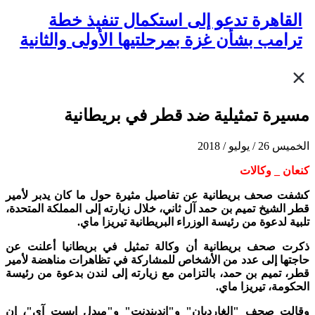
القاهرة تدعو إلى استكمال تنفيذ خطة
ترامب بشأن غزة بمرحلتيها الأولى والثانية
مسيرة تمثيلية ضد قطر في بريطانية
الخميس 26 / يوليو / 2018
كنعان _ وكالات
كشفت صحف بريطانية عن تفاصيل مثيرة حول ما كان يدبر لأمير
قطر الشيخ تميم بن حمد آل ثاني، خلال زيارته إلى المملكة المتحدة،
تلبية لدعوة من رئيسة الوزراء البريطانية تيريزا ماي.
ذكرت صحف بريطانية أن وكالة تمثيل في بريطانيا أعلنت عن
حاجتها إلى عدد من الأشخاص للمشاركة في تظاهرات مناهضة لأمير
قطر، تميم بن حمد، بالتزامن مع زيارته إلى لندن بدعوة من رئيسة
الحكومة، تيريزا ماي.
وقالت صحف "الغارديان" و"إندبندنت" و"ميدل إيست آي"، إن