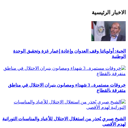
الاخبار الرئيسية
الحية: أولوياتنا وقف العدوان وإعادة إعمار غزة وتحقيق الوحدة
الوطنية
خروقات مستمرة.. 3 شهداء ومصابون بنيران الاحتلال في مناطق
متفرقة بالقطاع
الشيخ صبري يُحذر من استغلال الاحتلال للأعياد والمناسبات التوراتية
لهدم الأقصى