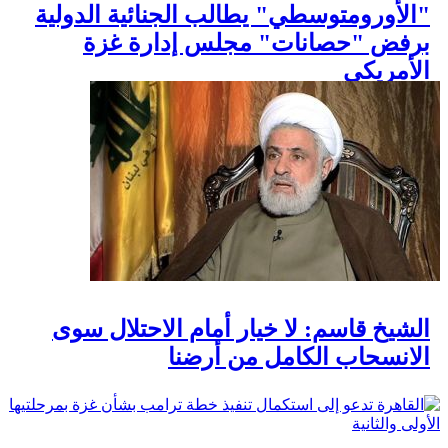
"الأورومتوسطي" يطالب الجنائية الدولية
برفض "حصانات" مجلس إدارة غزة
الأمريكي
الشيخ قاسم: لا خيار أمام الاحتلال سوى
الانسحاب الكامل من أرضنا