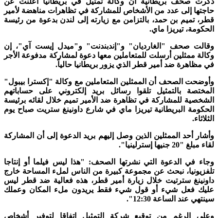
ذكرت صحف بريطانية أن وكالة تمثيل في بريطانيا أعلنت عن
حاجتها إلى عدد من الأشخاص للمشاركة في تظاهرات مناهضة لأمير
قطر، تميم بن حمد، بالتزامن مع زيارته إلى لندن بدعوة من رئيسة
الحكومة، تيريزا ماي.
وقالت صحف "الغارديان" و"إندبندنت" و"ميدل إيست آي"، إن
وكالة ممثلين أرسلت للمتعاملين معها دعوة لمشاركة مدفوعة الأجر
في مظاهرة ضد أمير قطر الذي يزور بريطانيا حالياً.
وأوضحت الصحف أن الممثلين المتعاملين مع وكالة "إكسترا بيبول"
المختصة بالتمثيل تلقوا رسائل بريد إلكتروني على حساباتهم
الشخصية للمشاركة في تظاهرة ضد الأمير تميم خلال لقائه برئيسة
الحكومة البريطانية تيريزا ماي في شارع داونينغ ستريت صباح يوم
الثلاثاء.
وأشار أحد الممثلين الذين وصل إليهم بريد الدعوة إلى أن المشاركة
لقاء مبلغ "20 جنيها إسترلينيا".
وجاء في الدعوة التي نشرتها الصحف: "هذا ليس فيلما أو إنتاجا
تلفزيونيا، نبحث عن مجموعة كبيرة من الناس لملء المساحة خارج
داونينغ سترتيت خلال زيارة أمير قطر، هذه فعالية ضد قطر ليس
عليك فعل شيء أو قول شيء فقط يريدون ملء المكان وعملك
سينتهي عند الساعة 12:30".
وعلى الرغم من توقيع شركة التمثيل اتفاقا لتوفير أشخاص