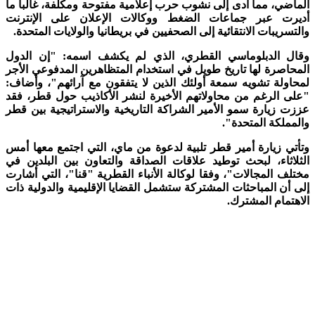
الماضي، مما أدى إلى نشوب حرب إعلامية مفتوحة ومكلفة، غالبا ما
أديرت عبر جماعات الضغط ووكالات الإعلان على الإنترنت
والتسريبات الانتقائية إلى الصحفيين في بريطانيا والولايات المتحدة.
وقال الدبلوماسي القطري، الذي لم يكشف اسمه: "إن الدول
المحاصرة لها تاريخ طويل في استخدام المتظاهرين المدفوعي الأجر
لمحاولة تشويه سمعة أولئك الذين لا يتفقون مع آرائهم"، وأضاف:
"على الرغم من محاولاتهم الأخيرة لنشر الأكاذيب حول قطر، فقد
عززت زيارة سمو الأمير الشراكة التاريخية والاستراتيجية بين قطر
والمملكة المتحدة".
وتأتي زيارة أمير قطر تلبية لدعوة من ماي، التي اجتمع معها أمس
الثلاثاء، لبحث توطيد علاقات الصداقة والتعاون بين البلدين في
مختلف المجالات"، وفقا لوكالة الأنباء القطرية "قنا"، التي أشارت
إلى أن المباحثات المشتركة ستشمل القضايا الإقليمية والدولية ذات
الاهتمام المشترك.