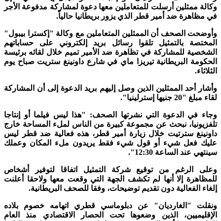
وكالة ممثلين أرسلت للمتعاملين معها دعوة لمشاركة مدفوعة الأجر
في مظاهرة ضد أمير قطر الذي يزور بريطانيا حالياً.
وأوضحت الصحف أن الممثلين المتعاملين مع وكالة "إكسترا بيبول"
المختصة بالتمثيل تلقوا رسائل بريد إلكتروني على حساباتهم
الشخصية للمشاركة في تظاهرة ضد الأمير تميم خلال لقائه برئيسة
الحكومة البريطانية تيريزا ماي في شارع داونينغ ستريت صباح يوم
الثلاثاء.
وأشار أحد الممثلين الذين وصل إليهم بريد الدعوة إلى أن المشاركة
لقاء مبلغ "20 جنيها إسترلينيا".
وجاء في الدعوة التي نشرتها الصحف: "هذا ليس فيلما أو إنتاجا
تلفزيونيا، نبحث عن مجموعة كبيرة من الناس لملء المساحة خارج
داونينغ سترتيت خلال زيارة أمير قطر، هذه فعالية ضد قطر ليس
عليك فعل شيء أو قول شيء فقط يريدون ملء المكان وعملك
سينتهي عند الساعة 12:30".
وعلى الرغم من توقيع شركة التمثيل اتفاقا لتوفير أشخاص
للمظاهرة إلا أنها لم تكشف الجهة التي وقعت معها ولاحقا أعلنت
إلغاء الفعالية دون تقديم توضيحات، وفقا للصحف البريطانية.
ونقلت "الغارديان" عن دبلوماسي قطري اتهامه خصوم بلاده
الإقليميين، الذين وضعوها تحت الحصار الاقتصادي منذ العام