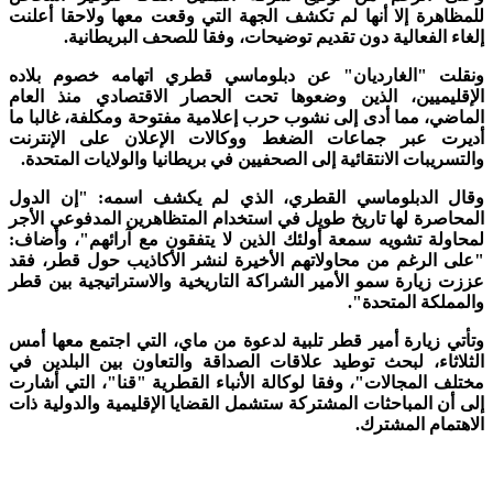
للمظاهرة إلا أنها لم تكشف الجهة التي وقعت معها ولاحقا أعلنت
إلغاء الفعالية دون تقديم توضيحات، وفقا للصحف البريطانية.
ونقلت "الغارديان" عن دبلوماسي قطري اتهامه خصوم بلاده
الإقليميين، الذين وضعوها تحت الحصار الاقتصادي منذ العام
الماضي، مما أدى إلى نشوب حرب إعلامية مفتوحة ومكلفة، غالبا ما
أديرت عبر جماعات الضغط ووكالات الإعلان على الإنترنت
والتسريبات الانتقائية إلى الصحفيين في بريطانيا والولايات المتحدة.
وقال الدبلوماسي القطري، الذي لم يكشف اسمه: "إن الدول
المحاصرة لها تاريخ طويل في استخدام المتظاهرين المدفوعي الأجر
لمحاولة تشويه سمعة أولئك الذين لا يتفقون مع آرائهم"، وأضاف:
"على الرغم من محاولاتهم الأخيرة لنشر الأكاذيب حول قطر، فقد
عززت زيارة سمو الأمير الشراكة التاريخية والاستراتيجية بين قطر
والمملكة المتحدة".
وتأتي زيارة أمير قطر تلبية لدعوة من ماي، التي اجتمع معها أمس
الثلاثاء، لبحث توطيد علاقات الصداقة والتعاون بين البلدين في
مختلف المجالات"، وفقا لوكالة الأنباء القطرية "قنا"، التي أشارت
إلى أن المباحثات المشتركة ستشمل القضايا الإقليمية والدولية ذات
الاهتمام المشترك.