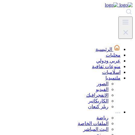
الرئيسية
محليات
عربي ودولي
منوعات ثقافية
اسلاميات
ملتميديا
الصور
الفيديو
الانفجرافيك
الكاريكاتير
ريلز كنعان
رياضة
الملفات الخاصة
البث المباشر
من نحن