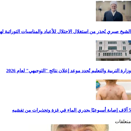
الشيخ صبري يُحذر من استغلال الاحتلال للأعياد والمناسبات التوراتية ل
وزارة التربية والتعليم تُحدد موعد إعلان نتائج "التوجيهي" لعام 2026
5 آلاف إصابة أسبوعيًا بجدري الماء في غزة وتحذيرات من تفشيه
متعلقات