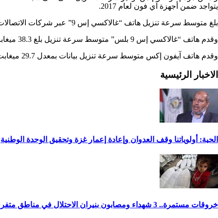
يتواجد ضمن أجهزة آي فون لعام 2017.
بلغ متوسط سرعة تنزيل هاتف “غالاكسي إس 9” عبر شركات الاتصالات في الولايات المتحدة حوالي 38.9 ميغابت في الثانية، استناداً إلى 102 ألف اختبار خلال الأشهر الثلاثة الماضية.
وقدم هاتف “غالاكسي إس 9 بلس” متوسط سرعة تنزيل بلغ 38.3 ميغابت في الثانية، استناداً إلى حوالي 169 ألف اختبار.
وقدم هاتف آيفون إكس متوسط سرعة تنزيل بيانات بمعدل 29.7 ميغابت في الثانية، استنادًا إلى 603 آلاف اختبار.
الاخبار الرئيسية
الحية: أولوياتنا وقف العدوان وإعادة إعمار غزة وتحقيق الوحدة الوطنية
خروقات مستمرة.. 3 شهداء ومصابون بنيران الاحتلال في مناطق متفرقة بالقطاع