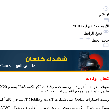
2:16 م
الأربعاء 25 / يوليو / 2018
نسخ الرابط
حجم الخط
كنعان - وكالات
مليون نتيجة من موقع القياس Ookla Speedtest.
وتمت اختبارات Ookla على شبكات AT&T و T-Mobile، بما في ذلك أكثر من 570 ألف نتيجة عبر AT&T و 480 نتيجة عبر T-Mobile.