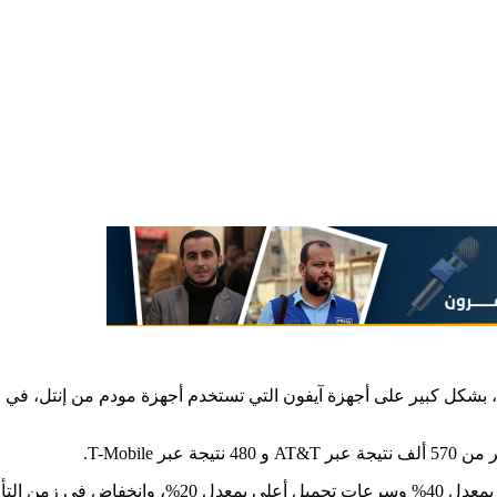
تفوقت هواتف أندرويد التي تستخدم رقاقات “كوالكوم 845” بمودم X20، بشكل كبير على أجهزة آيفون التي 