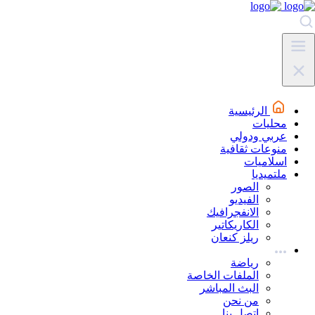
الرئيسية
محليات
عربي ودولي
منوعات ثقافية
اسلاميات
ملتميديا
الصور
الفيديو
الانفجرافيك
الكاريكاتير
ريلز كنعان
رياضة
الملفات الخاصة
البث المباشر
من نحن
اتصل بنا