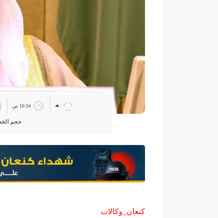
10:54 ص
حجم الخ
كنعان_وكالات