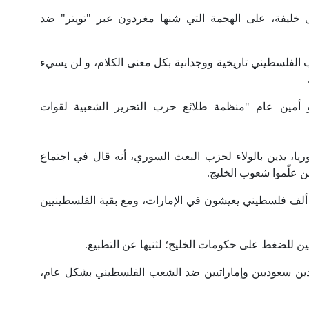
ل خليفة، على الهجمة التي شنها مغردون عبر "تويتر" ضد
ب الفلسطيني تاريخية ووجدانية بكل معنى الكلام، و لن يسيء
و أمين عام "منظمة طلائع حرب التحرير الشعبية لقوات
ا، يدين بالولاء لحزب البعث السوري، أنه قال في اجتماع
ن علّموا شعوب الخليج.
دعا حامد إلى فتح خطوط اتصال مع نحو 400 ألف فلسطيني يعيشون في الإمارات، ومع بقية الفلسطينيين
ن للضغط على حكومات الخليج؛ لثنيها عن التطبيع.
ن سعوديين وإماراتيين ضد الشعب الفلسطيني بشكل عام،