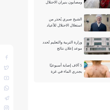
ومصابون بنيران الاحتلال
في مناطق متفرقة بالقطاع
الشيخ صبري يُحذر من
استغلال الاحتلال للأعياد
والمناسبات التوراتية لهدم
الأقصى
وزارة التربية والتعليم تُحدد
موعد إعلان نتائج
"التوجيهي" لعام 2026
5 آلاف إصابة أسبوعيًا
بجدري الماء في غزة
وتحذيرات من تفشيه