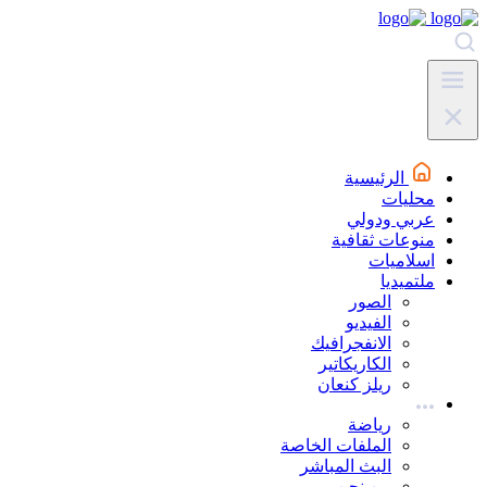
الرئيسية
محليات
عربي ودولي
منوعات ثقافية
اسلاميات
ملتميديا
الصور
الفيديو
الانفجرافيك
الكاريكاتير
ريلز كنعان
رياضة
الملفات الخاصة
البث المباشر
من نحن