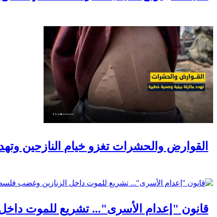
القوارض والحشرات تغزو خيام النازحين وتهدد
قانون "إعدام الأسرى"... تشريع للموت داخ