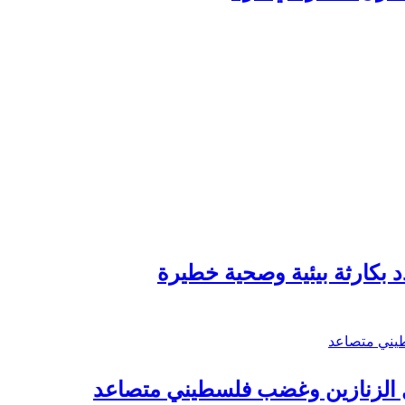
 بكارثة بيئية وصحية خطيرة
ل الزنازين وغضب فلسطيني متصاعد