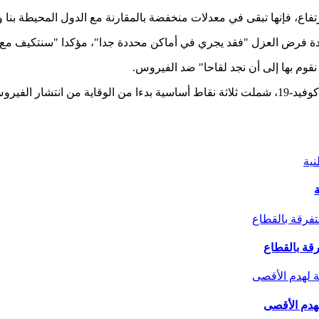
رتفاع، فإنها تبقى في معدلات منخفضة بالمقارنة مع الدول المحيطة بن
ادة فرض العزل "فقد يجري في أماكن محددة جدا"، مؤكدا "سنتكيف مع 
نقوم بها إلى أن نجد لقاحا" ضد الفيروس.
واتخذت السلطات الفرنسية خطة صحية لمواجهة أي موجة ثانية لوباء كوفيد-19، شملت ثلاثة نقاط أساس
ة
لهدم الأقصى