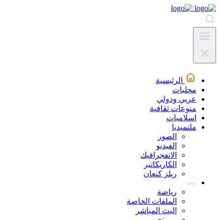
الرئيسية
محليات
عربي ودولي
منوعات ثقافية
اسلاميات
ملتميديا
الصور
الفيديو
الانفجرافيك
الكاريكاتير
ريلز كنعان
رياضة
الملفات الخاصة
البث المباشر
من نحن