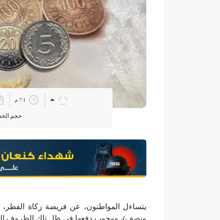
7:1 م
حجم الخ
يتساءل المواطنون، عن فريضة زكاة الفطر، والت
ونصف)، ووجوب دفعها في ظل تلك الظروف الت