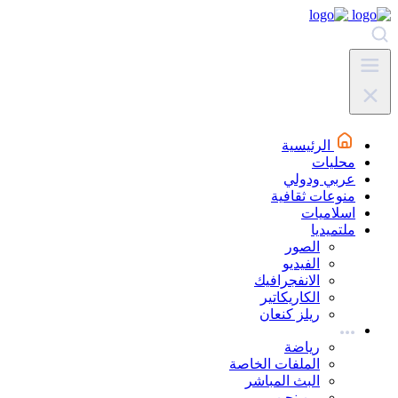
الرئيسية
محليات
عربي ودولي
منوعات ثقافية
اسلاميات
ملتميديا
الصور
الفيديو
الانفجرافيك
الكاريكاتير
ريلز كنعان
رياضة
الملفات الخاصة
البث المباشر
من نحن