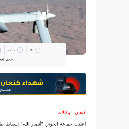
2:17 م
حجم الخ
كنعان – وكالات
أعلنت جماعة الحوثي "أنصار الله" إسقاط ط