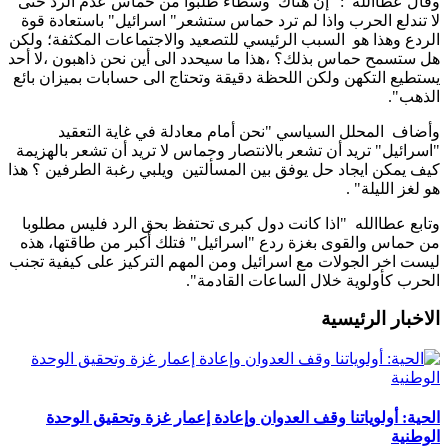
وقال عطاالله : "إن هناك وسطاء طلبوا من حماس عدم الرد حتى
لا تندلع الحرب واذا لم ترد حماس ستشعر" اسرائيل" باستعادة قوة
الردع وهذا هو السبب الرئيسي للتصعيد والاجتماعات المكثفة؛ ولكن
هل ستسمح حماس بذلك؟ ،هذا ما سيحدد الى أين نحن ذاهبون ،لا أحد
يستطيع التكهن ولكن اللحظة دقيقة وتحتاج الى حسابات بميزان بائع
الذهب".
وأضاف المحلل السياسي "نحن أمام معادلة في غاية التعقيد
"اسرائيل" تريد أن تشعر بالانتصار وحماس لا تريد أن تشعر بالهزيمة
كيف يمكن ايجاد حل يوفق بين المسألتين ويلبي رغبة الطرفين ؟ هذا
هو لغز الليلة" .
وتابع عطاالله "اذا كانت دول كبرى تحتفظ بحق الرد فليس مطلوبا
من حماس والقوى بغزة ردع "اسرائيل" فتلك أكبر من طاقتها، هذه
ليست اخر الجولات مع اسرائيل ومن المهم التركيز على كيفية تجنب
الحرب كأولوية خلال الساعات القادمة".
الاخبار الرئيسية
الحية: أولوياتنا وقف العدوان وإعادة إعمار غزة وتحقيق الوحدة
الوطنية