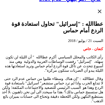
عطاالله : "إسرائيل" تحاول استعادة قوة
الردع أمام حماس
السبت 21 / يوليو / 2018
كنعان - خاص
رأى الكاتب والمحلل السياسي أكرم عطاالله " أن الليلة لن تكون
سهلة، "إسرائيل" رفضت الوساطات العربية والدولية وهي منذ
أسبوع تتحدث عن تاّكل قوة الردع أمام حماس وتريد استعادتها هذه
الليلة يبدو أن الضربات ستكون مركزة".
وقال عطاالله : "إن هناك وسطاء طلبوا من حماس عدم الرد حتى
لا تندلع الحرب واذا لم ترد حماس ستشعر" اسرائيل" باستعادة قوة
الردع وهذا هو السبب الرئيسي للتصعيد والاجتماعات المكثفة؛ ولكن
هل ستسمح حماس بذلك؟ ،هذا ما سيحدد الى أين نحن ذاهبون ،لا أحد
يستطيع التكهن ولكن اللحظة دقيقة وتحتاج الى حسابات بميزان بائع
الذهب".