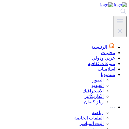
الرئيسية
محليات
عربي ودولي
منوعات ثقافية
اسلاميات
ملتميديا
الصور
الفيديو
الانفجرافيك
الكاريكاتير
ريلز كنعان
رياضة
الملفات الخاصة
البث المباشر
من نحن