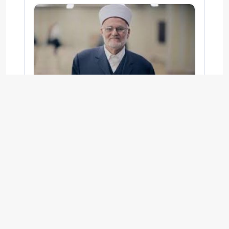
الشيخ صبري يُحذر من استغلال الاحتلال
للأعياد والمناسبات التوراتية لهدم الأقصى