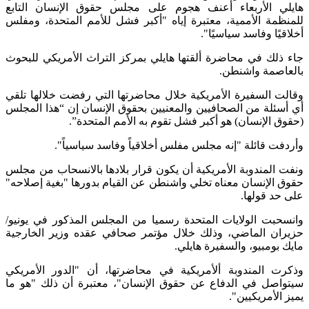
هايلي الأربعاء أعنف هجوم على مجلس حقوق الإنسان التابع
للمنظمة الأممية، معتبرة إياه "أكبر فشل للأمم المتحدة، ومفلس
أخلاقيًا وفاسد سياسيًا".
جاء ذلك في محاضرة ألقتها هايلي بمركز التراث الأمريكي للبحوث
بالعاصمة واشنطن.
وقالت السفيرة الأمريكية خلال محاضرتها التي رفضت خلالها تلقي
أي أسئلة من الصحافيين والمعنيين بحقوق الإنسان إن “هذا المجلس
(حقوق الإنسان) هو أكبر فشل تقوم به الأمم المتحدة”.
وأردفت قائلة "إنه مجلس مفلس أخلاقياً وفاسد سياسياً".
ونفت المندوبة الأمريكية أن يكون قرار بلادها بالانسحاب من مجلس
حقوق الإنسان معناه تخلي واشنطن عن القيام بدورها "بغية إصلاحه"
على حد قولها.
وانسحبت الولايات المتحدة رسميا من المجلس المذكور في يونيو/
حزيران الماضي، وذلك خلال مؤتمر صحافي عقده وزير الخارجية
مايك بومبيو، والسفيرة هايلي.
وذكرت المندوبة ألأمريكية في محاضرتها، أن "الدور الأمريكي
سيتواصل في الدفاع عن حقوق الإنسان"، معتبرة أن ذلك "هو ما
يميز الأمريكيين".