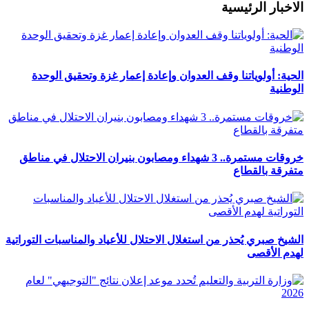
الاخبار الرئيسية
الحية: أولوياتنا وقف العدوان وإعادة إعمار غزة وتحقيق الوحدة
الوطنية
خروقات مستمرة.. 3 شهداء ومصابون بنيران الاحتلال في مناطق
متفرقة بالقطاع
الشيخ صبري يُحذر من استغلال الاحتلال للأعياد والمناسبات التوراتية
لهدم الأقصى