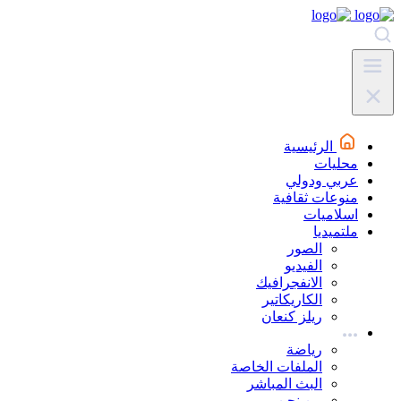
الرئيسية
محليات
عربي ودولي
منوعات ثقافية
اسلاميات
ملتميديا
الصور
الفيديو
الانفجرافيك
الكاريكاتير
ريلز كنعان
رياضة
الملفات الخاصة
البث المباشر
من نحن