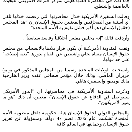
جاء ذلك في محاضرة ألقتها هايلي بمركز التراث الأمريكي للبحوث
بالعاصمة واشنطن.
وقالت السفيرة الأمريكية خلال محاضرتها التي رفضت خلالها تلقي
أي أسئلة من الصحافيين والمعنيين بحقوق الإنسان إن “هذا المجلس
(حقوق الإنسان) هو أكبر فشل تقوم به الأمم المتحدة”.
وأردفت قائلة "إنه مجلس مفلس أخلاقياً وفاسد سياسياً".
ونفت المندوبة الأمريكية أن يكون قرار بلادها بالانسحاب من مجلس
حقوق الإنسان معناه تخلي واشنطن عن القيام بدورها "بغية إصلاحه"
على حد قولها.
وانسحبت الولايات المتحدة رسميا من المجلس المذكور في يونيو/
حزيران الماضي، وذلك خلال مؤتمر صحافي عقده وزير الخارجية
مايك بومبيو، والسفيرة هايلي.
وذكرت المندوبة ألأمريكية في محاضرتها، أن "الدور الأمريكي
سيتواصل في الدفاع عن حقوق الإنسان"، معتبرة أن ذلك "هو ما
يميز الأمريكيين".
والمجلس الدولي لحقوق الإنسان هيئة حكومية داخل منظومة الأمم
المتحدة تشكلت عام 2006، تضم 47 دولة، ومسؤولة عن تعزيز
حقوق الإنسان وحمايتها في العالم كافة