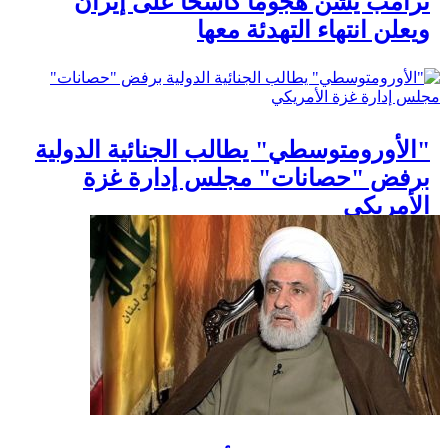
ترامب يشن هجوماً كاسحاً على إيران
ويعلن انتهاء التهدئة معها
"الأورومتوسطي" يطالب الجنائية الدولية
برفض "حصانات" مجلس إدارة غزة
الأمريكي