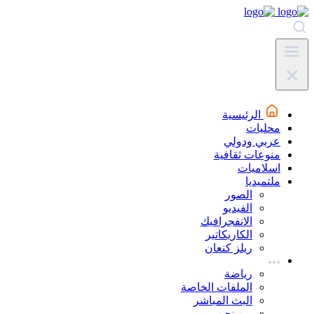
الرئيسية
محليات
عربي ودولي
منوعات ثقافية
اسلاميات
ملتميديا
الصور
الفيديو
الانفجرافيك
الكاريكاتير
ريلز كنعان
رياضة
الملفات الخاصة
البث المباشر
من نحن