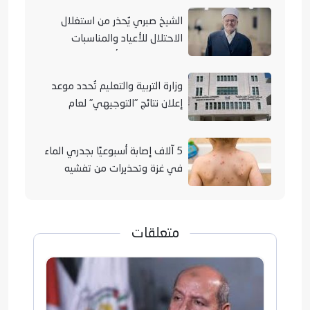
الشيخ صبري يُحذر من استغلال
الاحتلال للأعياد والمناسبات
التوراتية لهدم الأقصى
وزارة التربية والتعليم تُحدد موعد
إعلان نتائج "التوجيهي" لعام
2026
5 آلاف إصابة أسبوعيًا بجدري الماء
في غزة وتحذيرات من تفشيه
متعلقات