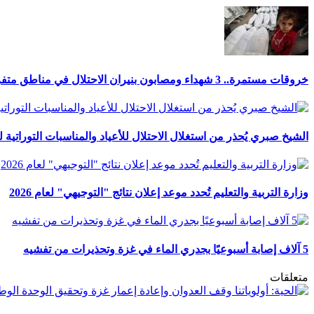
خروقات مستمرة.. 3 شهداء ومصابون بنيران الاحتلال في مناطق متفرقة بالقطاع
الشيخ صبري يُحذر من استغلال الاحتلال للأعياد والمناسبات التوراتية 
وزارة التربية والتعليم تُحدد موعد إعلان نتائج "التوجيهي" لعام 2026
5 آلاف إصابة أسبوعيًا بجدري الماء في غزة وتحذيرات من تفشيه
متعلقات