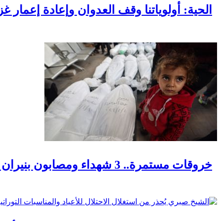
الحية: أولوياتنا وقف العدوان وإعادة إعمار غ
خروقات مستمرة.. 3 شهداء ومصابون بنيران الاحتلال في مناطق متفرقة بالقطاع