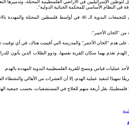
 لتوطين الإسرائيليين في الأراضي الفلسطينية المحتلة، وتدميرها ال
فة في النظام الأساسي للمحكمة الجنائية الدولية".
ويسكن بلدة الخان الأحمر 180 شخصًا نصفهم من الأطفال، وينتمون للتجمعات ال
، على هدم "الخان الأحمر" والمدرسة التي أقيمت هناك، في أي توقيت تر
لهدم تقدم بهما سكان القرية نفسها، وذوو الطلاب الذين يأتون للدرا
الأحد عمليات قياس ومسح للقرية الفلسطينية البدوية المهددة بالهدم.
ا تمهيدًا لتنفيذ عملية الهدم، إلا أن العشرات من الأهالي والنشطاء ا
ة