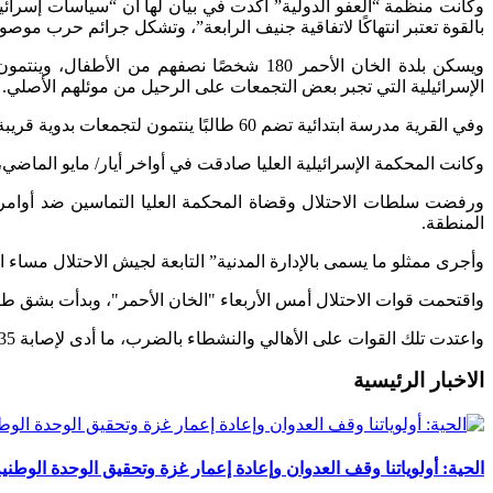
وكانت منظمة “العفو الدولية” أكدت في بيان لها أن “سياسات إسرائيل
بالقوة تعتبر انتهاكًا لاتفاقية جنيف الرابعة”، وتشكل جرائم حرب موصو
الإسرائيلية التي تجبر بعض التجمعات على الرحيل من موئلهم الأصلي.
وفي القرية مدرسة ابتدائية تضم 60 طالبًا ينتمون لتجمعات بدوية قريبة من "الخان الأحمر".
وكانت المحكمة الإسرائيلية العليا صادقت في أواخر أيار/ مايو الماضي
ورفضت سلطات الاحتلال وقضاة المحكمة العليا التماسين ضد أوامر ا
المنطقة.
وأجرى ممثلو ما يسمى بالإدارة المدنية” التابعة لجيش الاحتلال مساء 
واقتحمت قوات الاحتلال أمس الأربعاء "الخان الأحمر"، وبدأت بشق طريقً
واعتدت تلك القوات على الأهالي والنشطاء بالضرب، ما أدى لإصابة 35 فلسطينيًا، نقل أربعة منهم للعلاج في المستشفيات، بحسب جمعية الهلال الأحمر الفلسطيني.
الاخبار الرئيسية
الحية: أولوياتنا وقف العدوان وإعادة إعمار غزة وتحقيق الوحدة الوطني