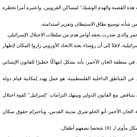
ات هذه القضية والهدم الوشيك" لمساكن القرويين، واعتبره أمرا تحظره
من شأنه توسيع نطاق الاستيطان وتعزيز استدامته.
حمر والذي صدرت بحقه أوامر هدم من سلطات الاحتلال الإسرائيلي.
ية، لافتًا إلى أن رؤساء بعثة الاتحاد الأوروبي زاروا المكان لإظهار
ي منطقة الخان الأحمر، بأنه يشكل انتهاكًا خطيرًا للقانون الإنساني
المناطق الداخلية الفلسطينية، هو عمل يهدد إمكانية قيام دولة
تناقض مع القانون الدولي وينتهك التزامات "إسرائيل" كقوة احتلال
الخان الأحمر–أبو الحلو-شرق مدينة القدس، وباحترام حقوق سكان
 نصفهم أطفال.