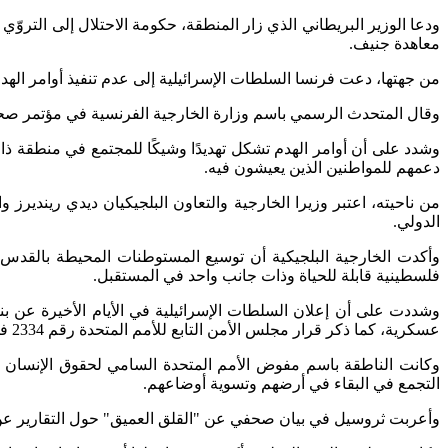
ودعا الوزير البريطاني الذي زار المنطقة، حكومة الاحتلال إلى التروّ
معاهدة جنيف.
من جهتها، دعت فرنسا السلطات الإسرائيلية إلى عدم تنفيذ أوامر الهدم
وقال المتحدث الرسمي باسم وزارة الخارجية الفرنسية في مؤتمر صحف
وشدد على أن أوامر الهدم تشكل تهديدًا وشيكًا للمجتمع في منطقة ذات أ
دعمهم للمواطنين الذين يعيشون فيه.
من ناحيته، اعتبر وزيرا الخارجية والتعاون البلجيكيان ديدي رينديرز 
الدولي.
وأكدت الخارجية البلجيكية أن توسيع المستوطنات المحيطة بالقدس
فلسطينية قابلة للحياة وذات جانب واحد في المستقبل.
وشددت على أن إعلان السلطات الإسرائيلية في الأيام الأخيرة عن بن
عسكرية، كما ذكر قرار مجلس الأمن التابع للأمم المتحدة رقم 2334 في ديسمبر 2016.
وكانت الناطقة باسم مفوض الأمم المتحدة السامي لحقوق الإنسان 
التجمع في البقاء في أرضهم وتسوية أوضاعهم.
وأعربت ثروسيل في بيان صحفي عن "القلق العميق" حول التقارير عن قرار الاحتلا