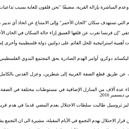
ي وعدم المباشرة بإزالة القرية، مضيفًا "نحن قلقون للغاية بسبب تداعي
 التي تستهدف سكان "الخان الأحمر" وإلى الامتناع عن اتخاذ أي تدبير 
ي "إن فرنسا تعرب عن قلقها العميق إزاء حالة السكان في الخان الأ
همية استراتيجية للحل القائم على دولتين دولة فلسطينية وأخرى إسرائيل
واليكساند دوكرو، أوامر الهدم الصادرة بحق المجتمع البدوي الفلسطيني ف
، عن طريق قطع الضفة الغربية إلى شطرين، وعزل القدس بالكامل عن 
اء عدة آلاف من المنازل الإضافية في مستوطنات مختلفة في الضفة، ي
ليز ثروسيل طالبت سلطات الاحتلال بعدم المضي قدما في هدم قرية 
ل بهدم التجمع في الأيام المقبلة، مشيرة الى ان التجمع يشكل مأوى لـ 181 شخصا