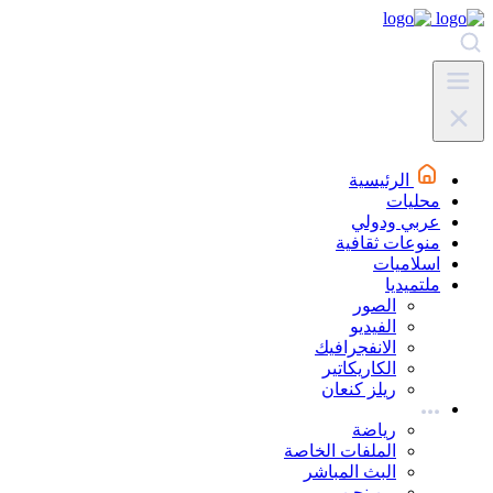
الرئيسية
محليات
عربي ودولي
منوعات ثقافية
اسلاميات
ملتميديا
الصور
الفيديو
الانفجرافيك
الكاريكاتير
ريلز كنعان
رياضة
الملفات الخاصة
البث المباشر
من نحن