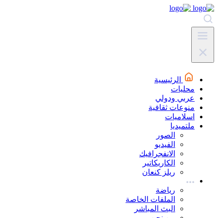
الرئيسية
محليات
عربي ودولي
منوعات ثقافية
اسلاميات
ملتميديا
الصور
الفيديو
الانفجرافيك
الكاريكاتير
ريلز كنعان
رياضة
الملفات الخاصة
البث المباشر
من نحن