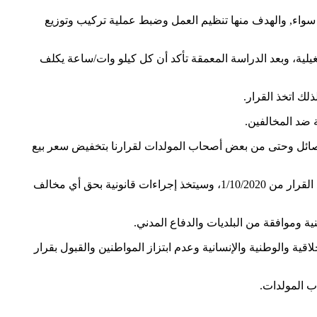
سواء, والهدف منها تنظيم العمل وضبط عملية تركيب وتوزيع
ة، وبعد الدراسة المعمقة تأكد أن كل كيلو وات/ساعة يكلف
 وفصائل وحتى من بعض أصحاب المولدات لقرارنا بتخفيض سعر بيع
وشدد م.حسونة ، أن وزارة الداخلية والنيابة العامة وحماية المستهلك بوزارة الاقتصاد وكذلك البلديات وسلطة البيئة شركاء لنا في متابعة تنفيذ القرار من 1/10/2020، وسيتخذ إجراءات قانونية بحق أي مخالف
ة وموافقة من البلديات والدفاع المدني.
ية والوطنية والإنسانية وعدم ابتزاز المواطنين والقبول بقرار
ب المولدات.