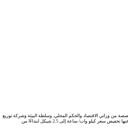
خصصة من وزاتي الاقتصاد والحكم المحلي, وسلطة البيئة وشركة توزيع
الكهرباء بالإضافة لمشاركة عدد كبير من المهندسين المستقلين من جامعات متخصصين بالمولدات والكهرباء، قاموا بوضع دراسة معمقة نتج عنها تخفيض سعر كيلو وات/ ساعة إلى 2.5 شيكل ابتداءًا من