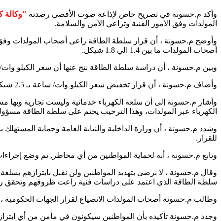
وأكد م.حسونة في تصريح خاص لإذاعة صوت الأقصى رصدته
"وكالة كن
المولدات وفق الأمور الفنية وتراعي الأمن والسلامة.
وأوضح م.حسونة ، أن قرار سلطة الطاقة راعى أصحاب المولدات وفق ع
أصحاب المولدات ما بين 1.4 الي 1.8 شيكل.
وبين م.حسونة ، أن دراسة سلطة الطاقة نتج عنها أن سعر الكيلو وات/ساعة بـ 2.5 شيكل يحقق ربح مُرضي للتاجر ويراعي مصلحة المواطن, لذ
وأضاف م.حسونة ، أن قرار تخفيض سعر الكيلو وات/ ساعة بـ 2.5 شيكل سيبدأ في 1/10/2020، وبعدها ستتخذ إجراءات قانونية مشددة وصارمة ضد المخالفين.
وأشار م.حسونة إلى أن سلعة الكهرباء خدماتية وليست تجارية وبها مس
الكهرباء عبر المولدات، وهذا الترحيب يحتم على سلطة الطاقة مسؤول
للقرار.
وتابع م.حسونة ، أنه لحماية المواطنين من أي مخاطر, تم وضع إجراءات
وقال م.حسونة ، لا نرضى بتهديد المواطنين ولن نقبل بابتزازهم بسلعة 
سلطة الطاقة الذي اعتمد على دراسات فنية راعت ظروفهم وتحقق ربحا
وطالب م.حسونة أصحاب المولدات الانصياع لقرار الجهات الحكومية ، 
وجدد م.حسونة تأكيده بأن المواطنين سيكونون في مأمن من أي ابتزاز