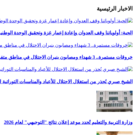
الاخبار الرئيسية
الحية: أولوياتنا وقف العدوان وإعادة إعمار غزة وتحقيق الوحدة الوطني
خروقات مستمرة.. 3 شهداء ومصابون بنيران الاحتلال في مناطق متفرقة بالقطاع
الشيخ صبري يُحذر من استغلال الاحتلال للأعياد والمناسبات التوراتية 
وزارة التربية والتعليم تُحدد موعد إعلان نتائج "التوجيهي" لعام 2026