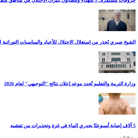
خروقات مستمرة.. 3 شهداء ومصابون بنيران الاحتلال في مناطق متفرقة بالقطاع
الشيخ صبري يُحذر من استغلال الاحتلال للأعياد والمناسبات التوراتية 
وزارة التربية والتعليم تُحدد موعد إعلان نتائج "التوجيهي" لعام 2026
5 آلاف إصابة أسبوعيًا بجدري الماء في غزة وتحذيرات من تفشيه
متعلقات