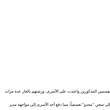
) في سجن "مجدو"، ونفذت عملية قمع واسعة داخل القسمين المذكورين واعتدت على الأسرى، ورشتهم بالغاز عدة مرات
إلى سجن "مجدو" تعسفياً، مما دفع أحد الأسرى إلى مواجهة مدير