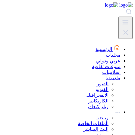
الرئيسية
محليات
عربي ودولي
منوعات ثقافية
اسلاميات
ملتميديا
الصور
الفيديو
الانفجرافيك
الكاريكاتير
ريلز كنعان
رياضة
الملفات الخاصة
البث المباشر
من نحن