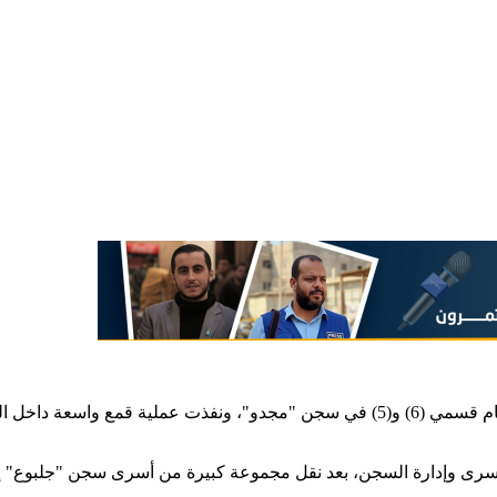
قامت قوات القمع التابعة لإدارة سجون الاحتلال الليلة الماضية ، باقتجام قسمي (6) و(5
 الأسرى وإدارة السجن، بعد نقل مجموعة كبيرة من أسرى سجن "جلبوع" 