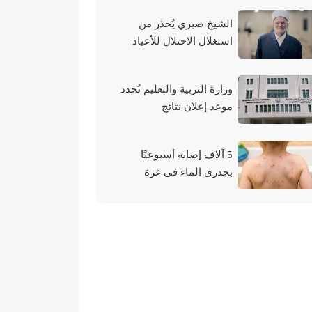
الشيخ صبري يُحذر من
استغلال الاحتلال للأعياد
والمناسبات التوراتية لهدم
الأقصى
وزارة التربية والتعليم تُحدد
موعد إعلان نتائج
"التوجيهي" لعام 2026
5 آلاف إصابة أسبوعيًا
بجدري الماء في غزة
وتحذيرات من تفشيه