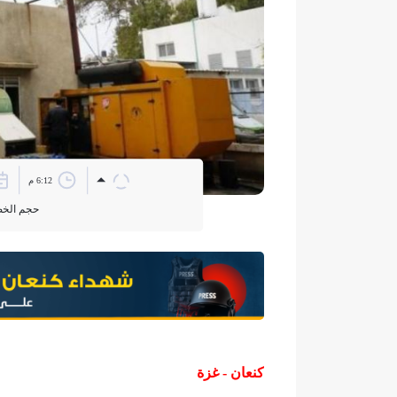
6:12 م
حجم الخ
كنعان - غزة