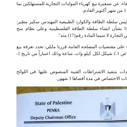
ء، عن تسعيرة بيع كهرباء المولدات التجارية للمستهلكين بما
يس سلطة الطاقة والكوارد الطبيعية المهندس سكير مطير:
"بعد الاطلاع على قانون رقم (12) لسنة 1995 بشأن انشاء سلطة الطاقة الفلسطينية وعلى نظام منح
ارة لا سيما المادة رقم(17) منه".
ء على مقتضيات المصلحة العامة قررنا مايلي: تحدد تعرفة بيع
كهرباء مولدات التجارية للمستهلكين بما لا يزيد عن 2.3 شيكل لكل كيلو وات. ساعة وذلك اعتباراً من تاريخ 1-
ات بتنفيذ الاشتراطات الفنية المنصوص عليها في اللوائح
الاختصاص في مدة أقصاها 3 شهور.