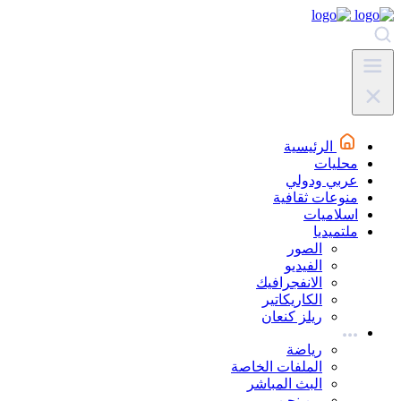
الرئيسية
محليات
عربي ودولي
منوعات ثقافية
اسلاميات
ملتميديا
الصور
الفيديو
الانفجرافيك
الكاريكاتير
ريلز كنعان
رياضة
الملفات الخاصة
البث المباشر
من نحن