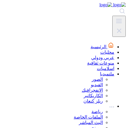
الرئيسية
محليات
عربي ودولي
منوعات ثقافية
اسلاميات
ملتميديا
الصور
الفيديو
الانفجرافيك
الكاريكاتير
ريلز كنعان
رياضة
الملفات الخاصة
البث المباشر
من نحن