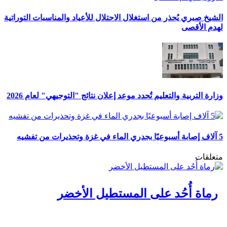
الشيخ صبري يُحذر من استغلال الاحتلال للأعياد والمناسبات التوراتية
لهدم الأقصى
وزارة التربية والتعليم تُحدد موعد إعلان نتائج "التوجيهي" لعام 2026
5 آلاف إصابة أسبوعيًا بجدري الماء في غزة وتحذيرات من تفشيه
متعلقات
رماة أُحُد على المستطيل الأخضر