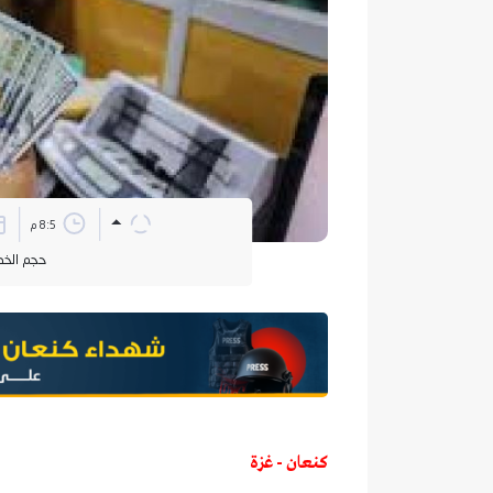
8:5 م
حجم الخ
كنعان - غزة