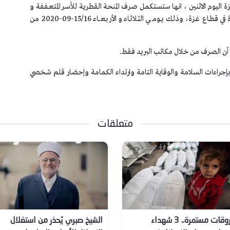
ة اليوم الاثنين ، انها ستستكمل صرف المنحة القطرية للأسر المتعـففة و
متضـرري كورونـا في كافـة فـروع مكـاتـب البريــد المنتشـرة في قطـاع غـزة، وذلــك يــومــي الثـلاثـاء و الأربعـــاء 15/16-09-2020 من
، أن الصرف من خلال مكاتب البريد فقط.
ذ بإجراءات السلامة والوقاية التامة وارتداء الكمامة وإحضار قلم شخصي
متعلقات
خروقات مستمرة.. 3 شهداء
الشيخ صبري يُحذر من استغلال