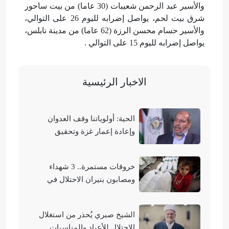
والأسير عبد الرحمن شعيبات (30 عاما) من بيت ساحور
شرق بيت لحم، يواصل إضرابه لليوم 26 على التوالي،
والأسير حسام محسن الرزة (62 عاما) من مدينة نابلس،
يواصل إضرابه لليوم 15 على التوالي .
الاخبار الرئيسية
الحية: أولوياتنا وقف العدوان
وإعادة إعمار غزة وتحقيق
الوحدة الوطنية
خروقات مستمرة.. 3 شهداء
ومصابون بنيران الاحتلال في
مناطق متفرقة بالقطاع
الشيخ صبري يُحذر من استغلال
الاحتلال للأعياد والمناسبات