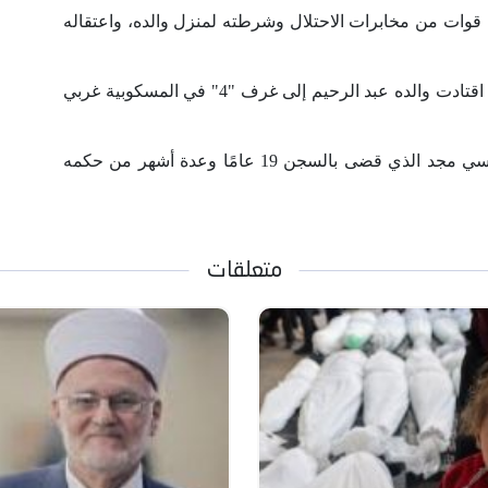
حام قوات من مخابرات الاحتلال وشرطته لمنزل والده، واعتقاله
وأضاف نجل السمن المعتقل أنّ قوات الاحتلال اقتادت والده عبد الرحيم إلى غرف "4" في المسكوبية غربي
يذكر أنّ عبد الرحيم بربر هو والد الأسير المقدسي مجد الذي قضى بالسجن 19 عامًا وعدة أشهر من حكمه
متعلقات