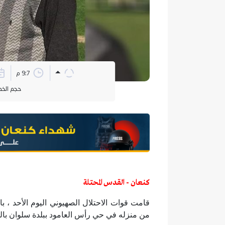
9:7 م
حجم الخ
كنعان - القدس المحتلة
من منزله في حي رأس العامود ببلدة سلوان بال