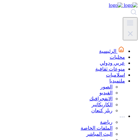
الرئيسية
محليات
عربي ودولي
منوعات ثقافية
اسلاميات
ملتميديا
الصور
الفيديو
الانفجرافيك
الكاريكاتير
ريلز كنعان
رياضة
الملفات الخاصة
البث المباشر
من نحن