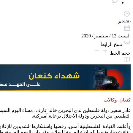
8:50 م
السبت 12 / سبتمبر / 2020
نسخ الرابط
حجم الخط
كنعان_وكالات
غادر سفير دولة فلسطين لدى البحرين خالد عارف، مساء اليوم السبت، ا
التطبيعي بين البحرين ودولة الاحتلال برعاية أميركية.
وأعلنت القيادة القلسطينية أمس، رفضها واستنكارها الشديدين للإعلان 
أبناء شعبنا، ونسفا للمبادرة العربية للسلام، وقرارات القمم العربية، وا