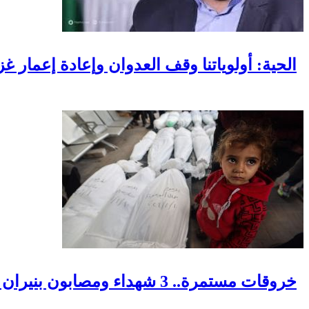
الحية: أولوياتنا وقف العدوان وإعادة إعمار غ
خروقات مستمرة.. 3 شهداء ومصابون بنيران الاحتلال في مناطق متفرقة بالقطاع