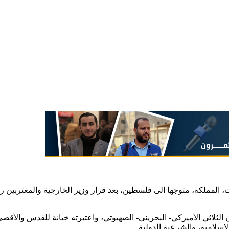
لمملكة، متوجها الى فلسطين، بعد قرار وزير الخارجية والمغتربين رياض
الثلاثي الأميركي- البحريني- الصهيوتي، واعتبرته خيانة للقدس والأقص
لإسلامية، والشرعية الدولية.