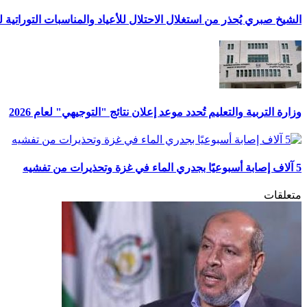
الشيخ صبري يُحذر من استغلال الاحتلال للأعياد والمناسبات التوراتية 
وزارة التربية والتعليم تُحدد موعد إعلان نتائج "التوجيهي" لعام 2026
5 آلاف إصابة أسبوعيًا بجدري الماء في غزة وتحذيرات من تفشيه
متعلقات