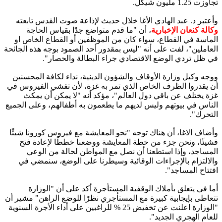
تجاوزت 1.25 مليون شيكل.
وأعتبر د. عبد الهادي الأغا خلال حديث لإذاعة صوت القدس تابعته
وكالة كنعان الإخبارية
، أن "ما قدم متواضع جدًا بقياس الحاجة
الماسة في القطاع، سواء كان من الموظفين أو القطاع الخاص او
العاملين"، لفت على أنه "ليس بمقدور أحد الصمود بوجه هذه الجائحة
في ظل تردي الوضع الاقتصادي جراء البطالة والحصار".
ووجه وكيل وزارة الأوقاف والشؤون الدينية، نداء لكافة المحسنين
أن يقدروا الظرف الخاص الذي تمر به غزة، لأن تفشي الفيروس في
غزة يختلف عن باقي دول العالم"، مؤكد أنه "لا يمكن أن يمكث
الناس في بيوتهم وليس لديهم ما يطعمون به أطفالهم، وعلى الجميع
التحرك".
وأضاف الاغا، أن هناك توجه "نحو المعايشة مع فيروس كورونا شيئًا
فشيئًا، ونحن جزء من خطة المعايشة ووضعنا خططًا لإعادة فتح
المساجد، وإذا استطعنا أن نصل مع المواطن لحالة من الوعي
والالتزام بالإجراءات الوقائية وسيطرنا على الوضع، سنمضي في
افتتاح المساجد".
أما في يتعلق بأملاك الوقفية المستأجرة أكد على أن "الوزارة
تتعاطى بإيجابية كبيرة مع المستأجري نظرًا للوضع الراهن" مشير أن
"الوزارة اعلنت عن تخفيض 25 % للراغبين على أداء الأجرة السنوية
للعام الهجري الجديد".