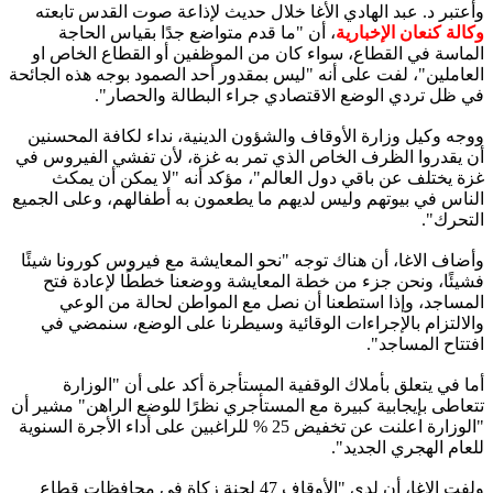
وأعتبر د. عبد الهادي الأغا خلال حديث لإذاعة صوت القدس تابعته
وكالة كنعان الإخبارية
، أن "ما قدم متواضع جدًا بقياس الحاجة
الماسة في القطاع، سواء كان من الموظفين أو القطاع الخاص او
العاملين"، لفت على أنه "ليس بمقدور أحد الصمود بوجه هذه الجائحة
في ظل تردي الوضع الاقتصادي جراء البطالة والحصار".
ووجه وكيل وزارة الأوقاف والشؤون الدينية، نداء لكافة المحسنين
أن يقدروا الظرف الخاص الذي تمر به غزة، لأن تفشي الفيروس في
غزة يختلف عن باقي دول العالم"، مؤكد أنه "لا يمكن أن يمكث
الناس في بيوتهم وليس لديهم ما يطعمون به أطفالهم، وعلى الجميع
التحرك".
وأضاف الاغا، أن هناك توجه "نحو المعايشة مع فيروس كورونا شيئًا
فشيئًا، ونحن جزء من خطة المعايشة ووضعنا خططًا لإعادة فتح
المساجد، وإذا استطعنا أن نصل مع المواطن لحالة من الوعي
والالتزام بالإجراءات الوقائية وسيطرنا على الوضع، سنمضي في
افتتاح المساجد".
أما في يتعلق بأملاك الوقفية المستأجرة أكد على أن "الوزارة
تتعاطى بإيجابية كبيرة مع المستأجري نظرًا للوضع الراهن" مشير أن
"الوزارة اعلنت عن تخفيض 25 % للراغبين على أداء الأجرة السنوية
للعام الهجري الجديد".
ولفت الاغا، أن لدى "الأوقاف 47 لجنة زكاة في محافظات قطاع