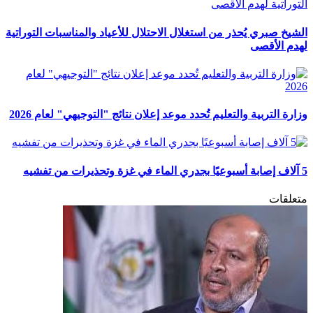
الشيخ صبري يُحذر من استغلال الاحتلال للأعياد والمناسبات التوراتية
لهدم الأقصى
وزارة التربية والتعليم تُحدد موعد إعلان نتائج "التوجيهي" لعام 2026
5 آلاف إصابة أسبوعيًا بجدري الماء في غزة وتحذيرات من تفشيه
متعلقات