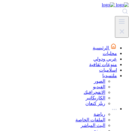
الرئيسية
محليات
عربي ودولي
منوعات ثقافية
اسلاميات
ملتميديا
الصور
الفيديو
الانفجرافيك
الكاريكاتير
ريلز كنعان
رياضة
الملفات الخاصة
البث المباشر
من نحن