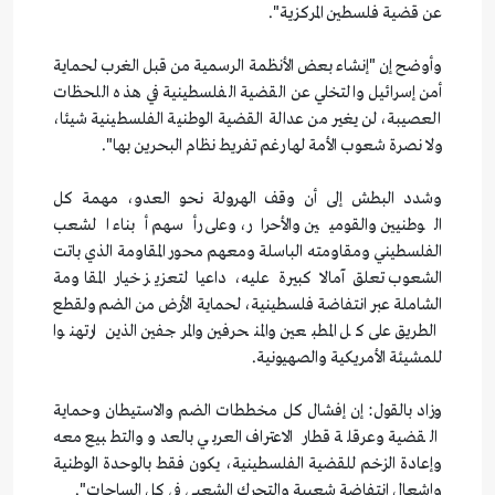
عن قضية فلسطين المركزية".
وأوضح إن "إنشاء بعض الأنظمة الرسمية من قبل الغرب لحماية
أمن إسرائيل والتخلي عن القضية الفلسطينية في هذه اللحظات
العصيبة، لن يغير من عدالة القضية الوطنية الفلسطينية شيئا،
ولا نصرة شعوب الأمة لها رغم تفريط نظام البحرين بها".
وشدد البطش إلى أن وقف الهرولة نحو العدو، مهمة كل
الوطنيين والقوميين والأحرار، وعلى رأسهم أبناء الشعب
الفلسطيني ومقاومته الباسلة ومعهم محور المقاومة الذي باتت
الشعوب تعلق آمالا كبيرة عليه، داعيا لتعزيز خيار المقاومة
الشاملة عبر انتفاضة فلسطينية، لحماية الأرض من الضم ولقطع
الطريق على كل المطبعين والمنحرفين والمرجفين الذين ارتهنوا
للمشيئة الأمريكية والصهيونية.
وزاد بالقول: إن إفشال كل مخططات الضم والاستيطان وحماية
القضية وعرقلة قطار الاعتراف العربي بالعدو والتطبيع معه
وإعادة الزخم للقضية الفلسطينية، يكون فقط بالوحدة الوطنية
وإشعال انتفاضة شعبية والتحرك الشعبي في كل الساحات".