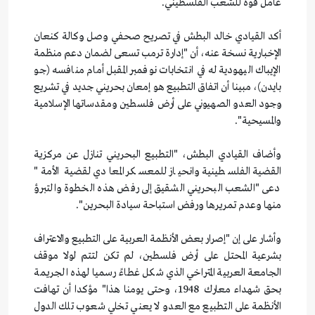
عامل قوة للشعب الفلسطيني.
أكد القيادي خالد البطش في تصريح صحفي وصل وكالة كنعان
الإخبارية نسخة عنه، أن "إدارة ترمب تسعى لضمان دعم منظمة
الإيباك اليهودية له في انتخابات نوفمبر المقبل أمام منافسه (جو
بايدن)، مبينا أن اتفاق التطبيع هو إمعان بحريني جديد في تشريع
وجود العدو الصهيوني على أرض فلسطين ومقدساتها الإسلامية
والمسيحية".
وأضاف القيادي البطش، "التطبيع البحريني تنازل عن مركزية
القضية الفلسطينية وانحياز للمعسكر المعادي لقضية الأمة"
دعى "الشعب البحريني الشقيق إلى رفض هذه الخطوة والتبرؤ
منها وعدم تمريرها ورفض استباحة سيادة البحرين".
وأشار على إن "إصرار بعض الأنظمة العربية على التطبيع والاعتراف
بشرعية المحتل على أرض فلسطين، لم تكن لتتم لولا موقف
الجامعة العربية المتراخي الذي شكل غطاءً رسميا لهذه الجريمة
بحق شهداء معارك 1948، وحتى يومنا هذا" مؤكدا أن تهافت
الأنظمة على التطبيع مع العدو لا يعني تخلي شعوب تلك الدول