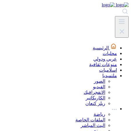
الرئيسية
محليات
عربي ودولي
منوعات ثقافية
اسلاميات
ملتميديا
الصور
الفيديو
الانفجرافيك
الكاريكاتير
ريلز كنعان
رياضة
الملفات الخاصة
البث المباشر
من نحن