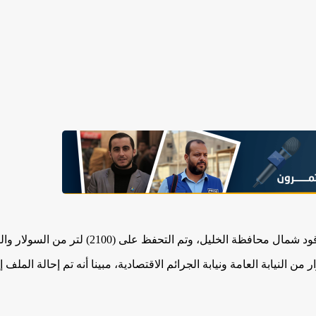
ن السولار والبنزين غير المطابق للمواصفات والمقاييس الفلسطينية المعمول بها.
 النيابة العامة ونيابة الجرائم الاقتصادية، مبينا أنه تم إحالة الملف إل