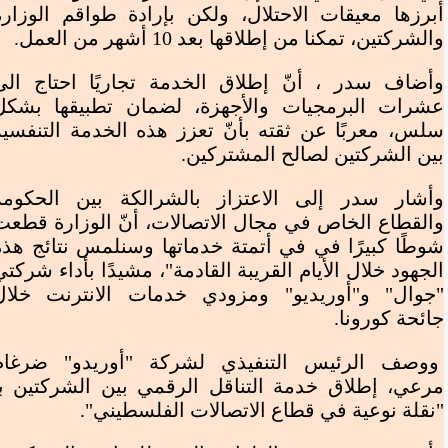
"جوال" و"أوريدو"
أبرزها معيقات الاحتلال، ولكن بإرادة طواقم الوزارة
والشركتين، تمكنا من إطلاقها بعد 10 أشهر من العمل.
وزارة الاتصالات تُعلن عن موعد إطلاق خدمة
وأضاف سدر ، أنّ إطلاق الخدمة تجاريًا احتاج الى
عشرات البرمجيات والأجهزة، لضمان تطبيقها بشكل
التناقل الرقمي بين شركتي "جوال" و"أوريدو"
سلس، معربًا عن ثقته بأنّ تعزز هذه الخدمة التنفسية
بين الشركتين لصالح المشتركين.
وأشار سدر إلى الاعتزاز بالشرالكة بين الحكومة
والقطاع الخاص في مجال الاتصالات، أنّ الوزارة قطعت
شوطًا كبيرًا في في أتمتة خدماتها وسنلمس نتائج هذه
الجهود خلال الأيام القريبة القادمة"، مشيدًا بأداء شركتي
"جوال" و"أوريديو" ومزودي خدمات الانترنت خلال
جائحة كورونا.
ووصف الرئيس التنفيذي لشركة "أوريدو" ضرغام
مرعي، إطلاق خدمة التناقل الرقمي بين الشركتين بـ
نسخ الرابط
2:18 م
الأربعاء 09 / سبتمبر / 2020
"نقلة نوعية في قطاع الاتصالات الفلسطيني".
حجم الخط