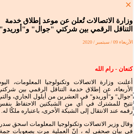
وزارة الاتصالات تُعلن عن موعد إطلاق خدمة
التناقل الرقمي بين شركتي "جوال" و"أوريدو"
الأربعاء 09 / سبتمبر / 2020
الرئيسية
محليات
كنعان - رام الله
عربي ودولي
منوعات ثقافية
اسلاميات
أعلنت وزارة الاتصالات وتكنولوجيا المعلومات، اليوم
ملتميديا
الأربعاء، عن إطلاق خدمة التناقل الرقمي بين شركتي
ر
"جوال" و"أوريدو" في العشرين من أيلول الجاري، والتي
يو
ت الخاصة
تتيح للمشترك في أي من الشبكتين الاحتفاظ بنفس
فجرافيك
لمباشر
يكاتير
رقمه عند الانتقال إلى الشبكة الأخرى، باعتباره ملكًا له.
ن
 كنعان
البث المباشر
نا
وقال وزير الاتصالات وتكنولوجيا المعلومات اسحق سدر،
الرئيسية
/
محليات
/
وزارة الاتصالات تُعلن عن موعد إطلاق خدمة التناقل الرقمي بين شركتي
في بيان صحفي له ، إنّ العملية مرت بصعوبات جمة،