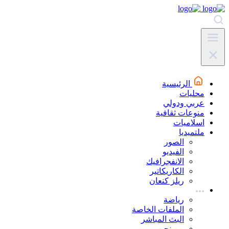
الرئيسية
محليات
عربي ودولي
منوعات ثقافية
اسلاميات
ملتميديا
الصور
الفيديو
الانفجرافيك
الكاريكاتير
ريلز كنعان
رياضة
الملفات الخاصة
البث المباشر
من نحن