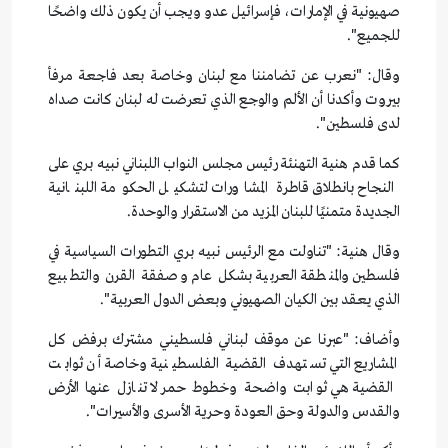
صهيونية في الإمارات، فإسرائيل عدو ويجب أن يكون ذلك واضحًا
للجميع".
وقال: "نعرب عن تضامننا مع لبنان وخاصة بعد فاجعة مرفأ
بيروت وأكدنا أن الألم والوجع الذي تعرضت له لبنان كانت صداه
لدى فلسطين".
كما قدم هنية التهنئة رئيس مجلس النواب اللبناني نبيه بري على
النجاح بانطلاق قاطرة المشاورات لتشكيل الحكومة اللبنانية
الجديدة متمنيًا للبنان المزيد من الاستقرار والوحدة.
وقال هنية: "تناولت مع الرئيس نبيه بري التطورات السياسية في
فلسطين والمنطقة العربية بشكل عام وصفقة القرن والتطبيع
الذي يعقد بين الكيان الصهيوني وبعض الدول العربية".
وأضاف: "عبرنا عن موقف لبناني فلسطيني مشترك برفض كل
المشاريع التي تستهدف القضية الفلسطينية وخاصة أن ثوابت
القضية هي ثوابت واضحة وخطوط حمر لا تنازل عنها الأرض
والقدس والدولة وحق العودة وحرية الأسرى والأسيرات".