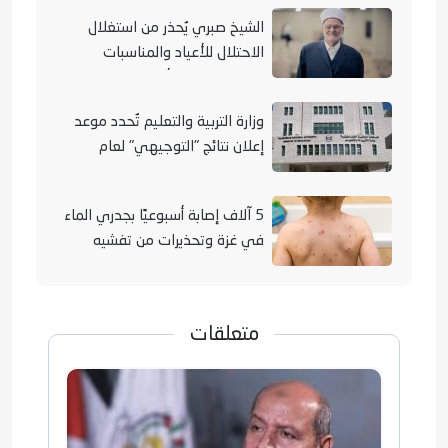
الشيخ صبري يُحذر من استغلال
الاحتلال للأعياد والمناسبات
التوراتية لهدم الأقصى
وزارة التربية والتعليم تُحدد موعد
إعلان نتائج "التوجيهي" لعام
2026
5 آلاف إصابة أسبوعيًا بجدري الماء
في غزة وتحذيرات من تفشيه
متعلقات