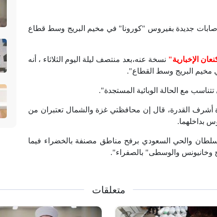
نت وزارة الصحة في قطاع غزة، تسجيل 6 إصابات جديدة بفيروس "كورونا" في مخيم البريج وسط قطاع
نعان الإخبارية"
نسخة عنه،بعد منتصف ليلة اليوم الثلاثاء ، أنه
تتناسب مع الحالة الوبائية المستجدة".
ة أشرف القدرة، قال إن محافظتي غزة والشمال تعتبران من
س بداخلهما.
السلطان والحي السعودي برفح مناطق مصنفة بالخضراء فيما
 وخانيونس والوسطى" بالصفراء".
متعلقات