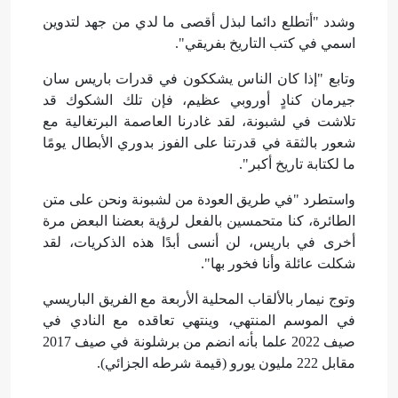
وشدد "أتطلع دائما لبذل أقصى ما لدي من جهد لتدوين
اسمي في كتب التاريخ بفريقي".
وتابع "إذا كان الناس يشككون في قدرات باريس سان
جيرمان كنادٍ أوروبي عظيم، فإن تلك الشكوك قد
تلاشت في لشبونة، لقد غادرنا العاصمة البرتغالية مع
شعور بالثقة في قدرتنا على الفوز بدوري الأبطال يومًا
ما لكتابة تاريخ أكبر".
واستطرد "في طريق العودة من لشبونة ونحن على متن
الطائرة، كنا متحمسين بالفعل لرؤية بعضنا البعض مرة
أخرى في باريس، لن أنسى أبدًا هذه الذكريات، لقد
شكلت عائلة وأنا فخور بها".
وتوج نيمار بالألقاب المحلية الأربعة مع الفريق الباريسي
في الموسم المنتهي، وينتهي تعاقده مع النادي في
صيف 2022 علما بأنه انضم من برشلونة في صيف 2017
مقابل 222 مليون يورو (قيمة شرطه الجزائي).