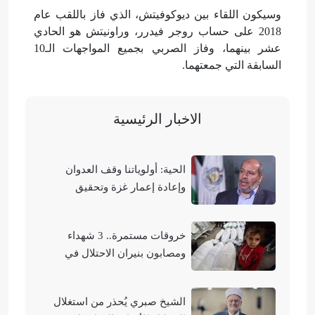
وسيكون اللقاء بين ديوكوفيتش، الذي فاز باللقب عام
2018 على حساب روجر فيدرر، وراونيتش هو الحادي
عشر بينهما، وفاز الصربي بجميع المواجهات الـ10
السابقة التي جمعتهما.
الاخبار الرئيسية
الحية: أولوياتنا وقف العدوان
وإعادة إعمار غزة وتحقيق
الوحدة الوطنية
خروقات مستمرة.. 3 شهداء
ومصابون بنيران الاحتلال في
مناطق متفرقة بالقطاع
الشيخ صبري يُحذر من استغلال