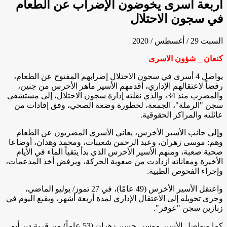
أربعة أسرى يخوضون الإضراب عن الطعام
في سجون الاحتلال
السبت 29 / أغسطس / 2020
كنعان _ شؤون الاسرى
يواصل 4 أسرى في سجون الاحتلال إضرابهم المفتوح عن الطعام،
رفضاً لاعتقالهم الإداري، أقدمهم الأسير ماهر الأخرس من جنين،
والمضرب منذ 34، والذي نقلته إدارة سجون الاحتلال، إلى مستشفى
سجن "الرملة"، الجمعة، لخطورة وضعة الصحي، وفق إفادات من
عائلته والمراكز الحقوقية.
وإلى جانب الأسير الأخرس، يعاني الأسرى المضربون عن الطعام
وهم: موسى زهران، وعبد الرحمن شعيبات، ومحمد وهدان، أوضاعا
صحية صعبة، ومنهم الأسير الأخرس الذي بدأ يتقياً الماء في الأيام
الأخيرة ومعاناته ازدادت من صعوبة الحركة، ويرفض أخذ المدعمات،
وإجراء الفحوص الطبية.
واعتقل الأسير الأخرس (49 عامًا)، في 27 تموز/ يوليو الماضي،
وجرى تحويله إلى الاعتقال الإداري لمدة أربعة أشهر، ويقبع اليوم في
زنازين سجن "عوفر".
كما ويواصل الأسير موسى حسن زهران (53 عاماً) من قرية دير أبو