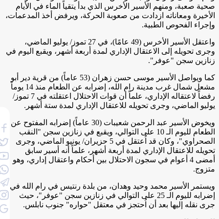
صحية صعبة، ومنهم الأسير الأخرس الذي بدأ يتقياً الماء في الأيام
الأخيرة ومعاناته ازدادت من صعوبة الحركة، ويرفض أخذ المدعمات،
وإجراء الفحوص الطبية.
واعتقل الأسير الأخرس (49 عامًا)، في 27 تموز/ يوليو الماضي،
وجرى تحويله إلى الاعتقال الإداري لمدة أربعة أشهر، ويقبع اليوم في
زنازين سجن "عوفر".
كما ويواصل الأسير موسى حسن زهران (53 عاماً) من قرية دير أبو
مشعل شمال غرب مدينة رام الله، إضرابه عن الطعام منذ 14 يوماً
رفضاً لاعتقاله الإداري، علماً أن قوات الاحتلال اعتقلته في 7 تموز/
يوليو الماضي، وجرى تحويله للاعتقال الإداري لمدة ستة أشهر.
ويخوض الأسير عبد الرحمن شعيبات (30 عاماً) إضرابه المفتوح عن
الطعام لليوم الـ 10 على التوالي، ويقبع في زنازين سجن "النقب
الصحراوي"، وكان قد اُعتقل في 5 حزيران/ يونيو الماضي، وجرى
تحويله للاعتقال الإداري لمدة أربعة أشهر، علماً أنه أسير سابق
أمضى 4 أعوام في سجون الاحتلال بين أحكام واعتقال إداري، وهو
متزوج.
ويستمر الأسير محمد وحيد وهدان، من بلدة رنتيس في رام الله في
إضرابه لليوم الـ 25 على التوالي في زنازين سجن "عوفر"، حيث
جرى نقله إليها بعد أن اُحتجز في معتقل "حواره" جنوب نابلس.