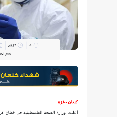
9:17 م
حجم الخ
كنعان - غزة