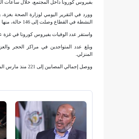
بفيروس كورونا داخل المجتمع، خلال ساعات ال
وورد في التقرير اليومي لوزارة الصحة بغزة
النشطة في القطاع وصلت إلى 146 حالة، منها 31 حالة جديدة خلال اليوم.
واستقر عدد الوفيات بفيروس كورونا في غزة عند 3 حالات، 2 في المجتمع و1 بين العا
المنزلي.
ووصل إجمالي المصابين إلى 221 منذ مارس الماضي، تعافى منهم 72 حالة.