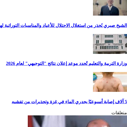
الشيخ صبري يُحذر من استغلال الاحتلال للأعياد والمناسبات التوراتية ل
وزارة التربية والتعليم تُحدد موعد إعلان نتائج "التوجيهي" لعام 2026
5 آلاف إصابة أسبوعيًا بجدري الماء في غزة وتحذيرات من تفشيه
متعلقات