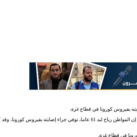
صابته بفيروس كورونا في قطاع غزة.
نسخة عنه ، إن المواطن رباح لبد 61 عاما، توفي جراء إصابته 