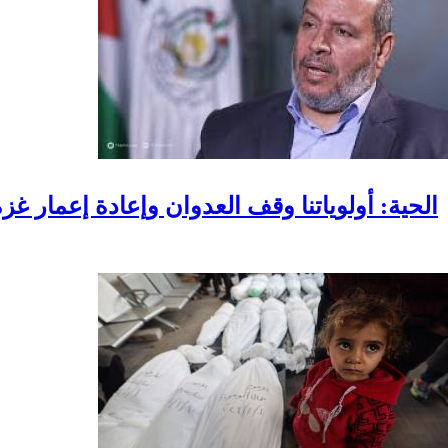
الحية: أولوياتنا وقف العدوان وإعادة إعمار غز