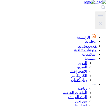
الرئيسية
محليات
عربي ودولي
منوعات ثقافية
اسلاميات
ملتميديا
الصور
الفيديو
الانفجرافيك
الكاريكاتير
ريلز كنعان
رياضة
الملفات الخاصة
البث المباشر
من نحن
اتصل بنا