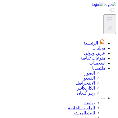
الرئيسية
محليات
عربي ودولي
منوعات ثقافية
اسلاميات
ملتميديا
الصور
الفيديو
الانفجرافيك
الكاريكاتير
ريلز كنعان
رياضة
الملفات الخاصة
البث المباشر
من نحن