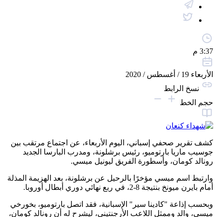
3:37 م
الأربعاء 19 / أغسطس / 2020
نسخ الرابط
حجم الخط
كشف تقرير صحفي إسباني، اليوم الأربعاء، عن اجتماع مرتقب بين
جوسيب ماريا بارتوميو، رئيس برشلونة، ومدرب البارسا الجديد
رونالد كومان، وأسطورة الفريق ليونيل ميسي.
وارتبط اسم ميسي مؤخرًا بالرحيل عن برشلونة، بعد الهزيمة المذلة
أمام بايرن ميونخ بنتيجة 8-2، في ربع نهائي دوري أبطال أوروبا.
وبحسب إذاعة "كادينا سير" الإسبانية، فقد اتصل بارتوميو، بخورخي
ميسي، والد وممثل اللاعب الأرجنتيني، ليشرح له أن رونالد كومان،