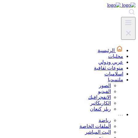
الرئيسية
محليات
عربي ودولي
منوعات ثقافية
اسلاميات
ملتميديا
الصور
الفيديو
الانفجرافيك
الكاريكاتير
ريلز كنعان
رياضة
الملفات الخاصة
البث المباشر
من نحن