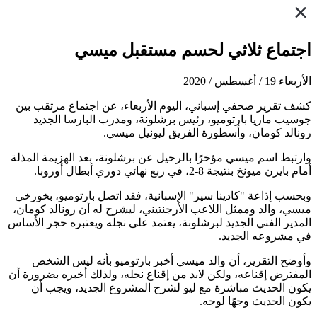
اجتماع ثلاثي لحسم مستقبل ميسي
الأربعاء 19 / أغسطس / 2020
كشف تقرير صحفي إسباني، اليوم الأربعاء، عن اجتماع مرتقب بين
جوسيب ماريا بارتوميو، رئيس برشلونة، ومدرب البارسا الجديد
رونالد كومان، وأسطورة الفريق ليونيل ميسي.
وارتبط اسم ميسي مؤخرًا بالرحيل عن برشلونة، بعد الهزيمة المذلة
أمام بايرن ميونخ بنتيجة 8-2، في ربع نهائي دوري أبطال أوروبا.
وبحسب إذاعة "كادينا سير" الإسبانية، فقد اتصل بارتوميو، بخورخي
ميسي، والد وممثل اللاعب الأرجنتيني، ليشرح له أن رونالد كومان،
المدير الفني الجديد لبرشلونة، يعتمد على نجله ويعتبره حجر الأساس
في مشروعه الجديد.
وأوضح التقرير، أن والد ميسي أخبر بارتوميو بأنه ليس الشخص
المفترض إقناعه، ولكن لابد من إقناع نجله، ولذلك أخبره بضرورة أن
يكون الحديث مباشرة مع ليو لشرح المشروع الجديد، ويجب أن
يكون الحديث وجهًا لوجه.