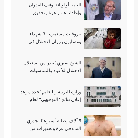
الحية: أولوياتنا وقف العدوان
وإعادة إعمار غزة وتحقيق
الوحدة الوطنية
خروقات مستمرة.. 3 شهداء
ومصابون بنيران الاحتلال في
مناطق متفرقة بالقطاع
الشيخ صبري يُحذر من استغلال
الاحتلال للأعياد والمناسبات
التوراتية لهدم الأقصى
وزارة التربية والتعليم تُحدد موعد
إعلان نتائج "التوجيهي" لعام
2026
5 آلاف إصابة أسبوعيًا بجدري
الماء في غزة وتحذيرات من
تفشيه