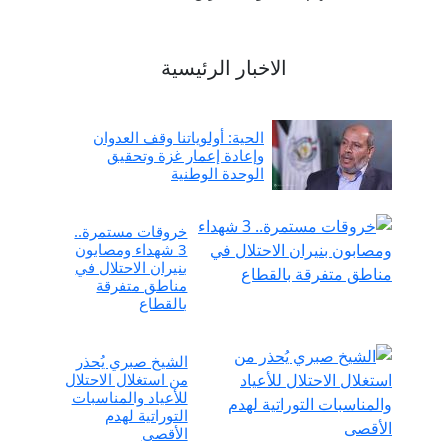
الاخبار الرئيسية
الحية: أولوياتنا وقف العدوان
وإعادة إعمار غزة وتحقيق
الوحدة الوطنية
خروقات مستمرة..
3 شهداء ومصابون
بنيران الاحتلال في
مناطق متفرقة
بالقطاع
الشيخ صبري يُحذر
من استغلال الاحتلال
للأعياد والمناسبات
التوراتية لهدم
الأقصى