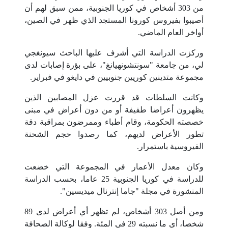
من 303 أشخاص في كوريا الجنوبية، ممن سبق لهم أن
أصيبوا بفيروس كورونا المستجد الذي ظهر في الصين،
أواخر العام الماضي.
وركزت الدراسة التي أشرف عليها الباحث سيونغجي
لي، من جامعة "سونتشونهيانغ"، على بؤرة إصابات لدى
مجموعة متدينين كوريين جنوبيين في دايغو في فبراير.
وكانت السلطات قد قررت عزل المصابين الذين
يظهرون أعراضا طفيفة أو من دون أعراض في مبنى
خصصته الحكومة، وقام أطباء وممرضون بمراقبة دقة
تطور الأعراض لديهم، كما رصدوا حجم الشحنة
الفيروسية باستمرار.
وكان معدل الأعمار في المجموعة التي خضعت
للدراسة في كوريا الجنوبية 25 عاما، بحسب الدراسة
المنشورة في مجلة "جاما إنترنال ميديسين".
ومن أصل 303 أشخاص، لم تظهر أي أعراض لدى 89
شخصا، أي ما نسبته 29 في المئة. وفقا لوكالة الصحافة