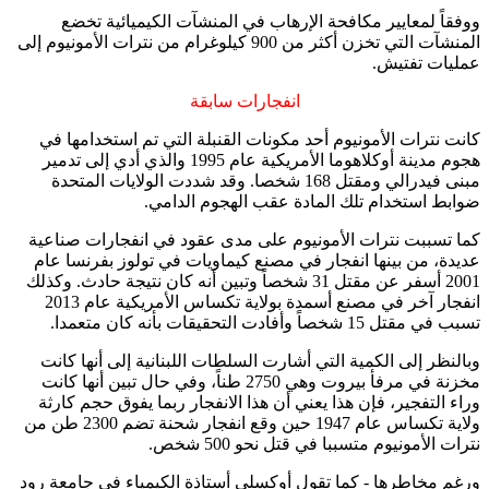
ووفقاً لمعايير مكافحة الإرهاب في المنشآت الكيميائية تخضع
المنشآت التي تخزن أكثر من 900 كيلوغرام من نترات الأمونيوم إلى
عمليات تفتيش.
انفجارات سابقة
كانت نترات الأمونيوم أحد مكونات القنبلة التي تم استخدامها في
هجوم مدينة أوكلاهوما الأمريكية عام 1995 والذي أدي إلى تدمير
مبنى فيدرالي ومقتل 168 شخصا. وقد شددت الولايات المتحدة
ضوابط استخدام تلك المادة عقب الهجوم الدامي.
كما تسببت نترات الأمونيوم على مدى عقود في انفجارات صناعية
عديدة، من بينها انفجار في مصنع كيماويات في تولوز بفرنسا عام
2001 أسفر عن مقتل 31 شخصاً وتبين أنه كان نتيجة حادث. وكذلك
انفجار آخر في مصنع أسمدة بولاية تكساس الأمريكية عام 2013
تسبب في مقتل 15 شخصاً وأفادت التحقيقات بأنه كان متعمدا.
وبالنظر إلى الكمية التي أشارت السلطات اللبنانية إلى أنها كانت
مخزنة في مرفأ بيروت وهي 2750 طناً، وفي حال تبين أنها كانت
وراء التفجير، فإن هذا يعني أن هذا الانفجار ربما يفوق حجم كارثة
ولاية تكساس عام 1947 حين وقع انفجار شحنة تضم 2300 طن من
نترات الأمونيوم متسببا في قتل نحو 500 شخص.
ورغم مخاطرها - كما تقول أوكسلي أستاذة الكيمياء في جامعة رود