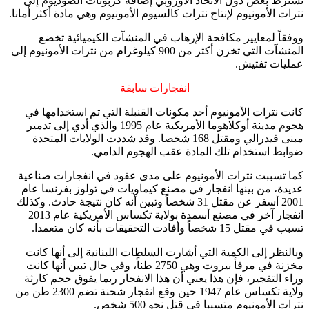
تشترط بعض دول الاتحاد الأوروبي إضافة كربونات الصوديوم إلى
نترات الأمونيوم لإنتاج نترات كالسيوم الأمونيوم وهي مادة أكثر أمانا.
ووفقاً لمعايير مكافحة الإرهاب في المنشآت الكيميائية تخضع
المنشآت التي تخزن أكثر من 900 كيلوغرام من نترات الأمونيوم إلى
عمليات تفتيش.
انفجارات سابقة
كانت نترات الأمونيوم أحد مكونات القنبلة التي تم استخدامها في
هجوم مدينة أوكلاهوما الأمريكية عام 1995 والذي أدي إلى تدمير
مبنى فيدرالي ومقتل 168 شخصا. وقد شددت الولايات المتحدة
ضوابط استخدام تلك المادة عقب الهجوم الدامي.
كما تسببت نترات الأمونيوم على مدى عقود في انفجارات صناعية
عديدة، من بينها انفجار في مصنع كيماويات في تولوز بفرنسا عام
2001 أسفر عن مقتل 31 شخصاً وتبين أنه كان نتيجة حادث. وكذلك
انفجار آخر في مصنع أسمدة بولاية تكساس الأمريكية عام 2013
تسبب في مقتل 15 شخصاً وأفادت التحقيقات بأنه كان متعمدا.
وبالنظر إلى الكمية التي أشارت السلطات اللبنانية إلى أنها كانت
مخزنة في مرفأ بيروت وهي 2750 طناً، وفي حال تبين أنها كانت
وراء التفجير، فإن هذا يعني أن هذا الانفجار ربما يفوق حجم كارثة
ولاية تكساس عام 1947 حين وقع انفجار شحنة تضم 2300 طن من
نترات الأمونيوم متسببا في قتل نحو 500 شخص.