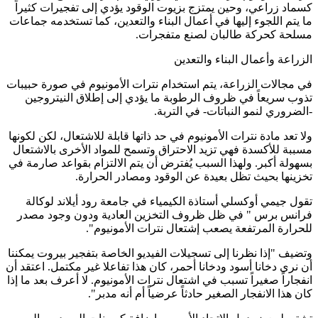
كسماد زراعي، وحين يمتزج بزيوت الوقود يؤدي إلى تفجيرات كثيراً
ما يتم اللجوء إليها في أعمال البناء والتعدين، كما تستخدمه جماعات
مسلحة كحركة طالبان لصنع متفجرات.
الزراعة وأعمال البناء والتعدين
في مجالات الزراعة، يتم استخدام نترات الأمونيوم في صورة حبيبات
تذوب سريعاً في ظروف الرطوبة ما يؤدي إلى إطلاق النيتروجين
-الضروري لنمو النباتات- في التربة.
ولا تعد مادة نترات الأمونيوم في حد ذاتها قابلة للاشتعال، لكن لكونها
مسببة للأكسدة فهي تزيد الاحتراق وتسمح للمواد الأخرى بالاشتعال
بسهولة أكبر. ولهذا السبب يُفترض أن يتم الالتزام بقواعد صارمة في
تخزينها بحيث تظل بعيدة عن الوقود ومصادر الحرارة.
تقول جيمي أوكسلي أستاذة الكيمياء في جامعة رود أيلاند لوكالة
فرانس برس " في ظل ظروف التخزين العادية ودون وجود مصدر
للحرارة المرتفعة يصعب إشتعال نترات الأمونيوم".
وتضيف "إذا نظرنا إلى تسجيلات الفيديو الخاصة بتفجير بيروت يمكننا
أن نرى دخانا أسود ودخانا أحمر، كان هذا تفاعلا غير مكتمل. اعتقد أن
انفجاراً صغيراً تسبب في اشتعال نترات الأمونيوم. لا أعرف بعد ما إذا
كان هذا الانفجار الصغير حادثاً عرضياً أم أنه مدبر".