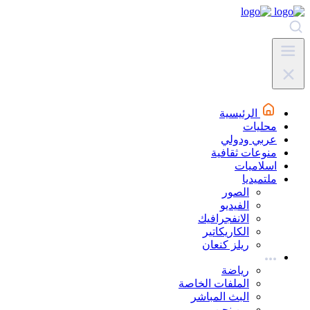
الرئيسية
محليات
عربي ودولي
منوعات ثقافية
اسلاميات
ملتميديا
الصور
الفيديو
الانفجرافيك
الكاريكاتير
ريلز كنعان
رياضة
الملفات الخاصة
البث المباشر
من نحن