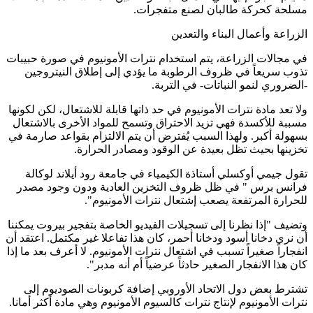
مسلحة كحركة طالبان لصنع متفجرات.
الزراعة وأعمال البناء والتعدين
في مجالات الزراعة، يتم استخدام نترات الأمونيوم في صورة حبيبات
تذوب سريعاً في ظروف الرطوبة ما يؤدي إلى إطلاق النيتروجين
-الضروري لنمو النباتات- في التربة.
ولا تعد مادة نترات الأمونيوم في حد ذاتها قابلة للاشتعال، لكن لكونها
مسببة للأكسدة فهي تزيد الاحتراق وتسمح للمواد الأخرى بالاشتعال
بسهولة أكبر. ولهذا السبب يُفترض أن يتم الالتزام بقواعد صارمة في
تخزينها بحيث تظل بعيدة عن الوقود ومصادر الحرارة.
تقول جيمي أوكسلي أستاذة الكيمياء في جامعة رود أيلاند لوكالة
فرانس برس " في ظل ظروف التخزين العادية ودون وجود مصدر
للحرارة المرتفعة يصعب إشتعال نترات الأمونيوم".
وتضيف "إذا نظرنا إلى تسجيلات الفيديو الخاصة بتفجير بيروت يمكننا
أن نرى دخانا أسود ودخانا أحمر، كان هذا تفاعلا غير مكتمل. اعتقد أن
انفجاراً صغيراً تسبب في اشتعال نترات الأمونيوم. لا أعرف بعد ما إذا
كان هذا الانفجار الصغير حادثاً عرضياً أم أنه مدبر".
تشترط بعض دول الاتحاد الأوروبي إضافة كربونات الصوديوم إلى
نترات الأمونيوم لإنتاج نترات كالسيوم الأمونيوم وهي مادة أكثر أمانا.