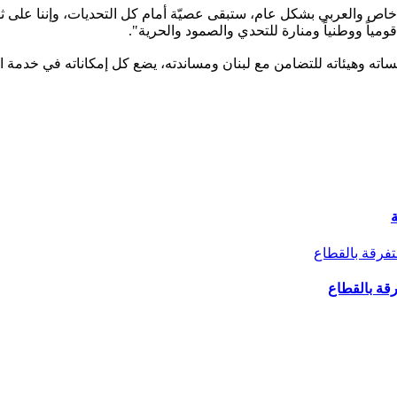
ص والعربي بشكل عام، ستبقى عصيّة أمام كل التحديات، وإننا على ثقة
ومياً ووطنياً ومنارة للتحدي والصمود والحرية".
ه وهيئاته للتضامن مع لبنان ومساندته، يضع كل إمكاناته في خدمة ال
ة