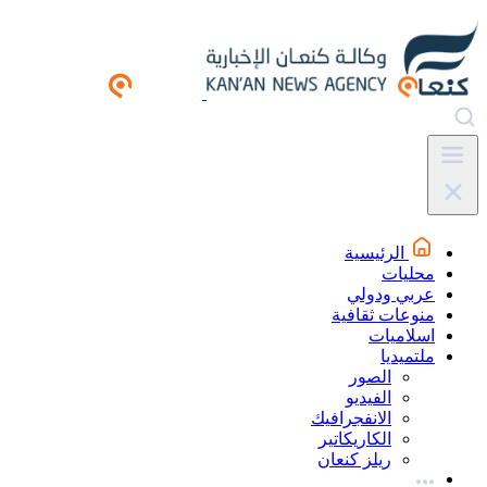
الرئيسية
محليات
عربي ودولي
منوعات ثقافية
اسلاميات
ملتميديا
الصور
الفيديو
الانفجرافيك
الكاريكاتير
ريلز كنعان