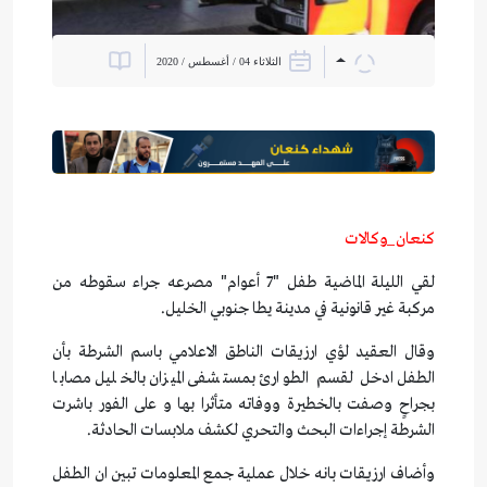
الثلاثاء 04 / أغسطس / 2020
كنعان_وكالات
لقي الليلة الماضية طفل "7 أعوام" مصرعه جراء سقوطه من
مركبة غير قانونية في مدينة يطا جنوبي الخليل.
وقال العقيد لؤي ارزيقات الناطق الاعلامي باسم الشرطة بأن
الطفل ادخل لقسم الطوارئ بمستشفى الميزان بالخليل مصابا
بجراحٍ وصفت بالخطيرة ووفاته متأثرا بها و على الفور باشرت
الشرطة إجراءات البحث والتحري لكشف ملابسات الحادثة.
وأضاف ارزيقات بانه خلال عملية جمع المعلومات تبين ان الطفل