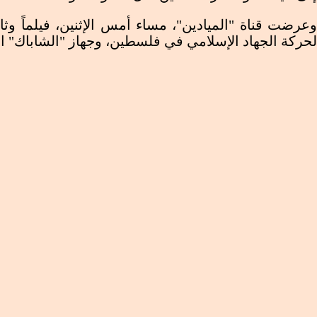
وعرضت قناة "الميادين"، مساء أمس الإثنين، فيلماً وثا
لجان المقاومة: ما كشفه وثائقي "سرايا القدس" تطور
لحركة الجهاد الإسلامي في فلسطين، وجهاز "الشاباك" ا
كنعان _ غزة
أعتبرت لجان المقاومة الشعبية، أن ما كشفه وثائقي "سرايا القدس" تطور