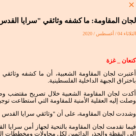
لجان المقاومة: ما كشفه وثائقي "سرايا القدس" 
الثلاثاء 04 / أغسطس / 2020
الرئيسية
كنعان _ غزة
محليات
عربي ودولي
منوعات ثقافية
أعتبرت لجان المقاومة الشعبية، أن ما كشفه وثائقي "
اسلاميات
باختراق الجبهة الداخلية الفلسطينية.
ملتميديا
ر
كدت لجان المقاومة الشعبية خلال تصريح مقتضب 
يو
وصلت إليه العقلية الأمنية للمقاومة التي استطاعت توجي
جرافيك
ت الخاصة
يكاتير
لمباشر
ن
كنعان
وشددت لجان المقاومة، على أن "وثائقي سرايا القدس أظ
البث المباشر
ا
الرئيسية
/
محليات
/
لجان المقاومة: ما كشفه وثائقي "سرايا القدس" تطو
فيما تقدمت لجان المقاومة بالتحية لجهاز أمن سرايا ا
إلى اليقظة والحذر الدائمين لكل محاولات ومخططات العدو