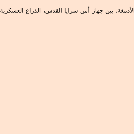
الأدمغة، بين جهاز أمن سرايا القدس، الذراع العسكرية
منية الصهيونية باختراق الجبهة الداخلية الفلسطينية.