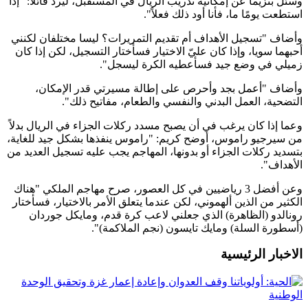
وسئل بنزيما عن إمكانية تدريب الريال في المستقبل، ليرد قائلا: "إذا
استطعت يومًا ما، فأنا أود ذلك فعلاً".
وأضاف "تسجيل الأهداف أم تقديم التمريرات؟ ليسا مختلفان لكنني
أحبهما سويا، وإذا كان عليّ الاختيار فسأختار التسجيل، لكن إذا كان
زميلي في وضع جيد فسأعطيه الكرة ليسجل".
وأضاف "أعمل بجد وأحرص على إطالة مسيرتي قدر الإمكان،
التضحية، العمل البدني والنفسي والطعام، مفاتيح ذلك".
وعما إذا كان يرغب في أن يصبح مسدد ركلات الجزاء في الريال بدلاً
من سيرجيو راموس، أوضح كريم: "راموس ينفذها بشكل جيد للغاية،
بتسديد ركلات الجزاء أو بدونها، المهاجم يجب عليه تسجيل العديد من
الأهداف".
وعن أفضل 3 رياضيين في كل العصور، صرح مهاجم الملكي "هناك
الكثير من الذين ألهموني، لكن عندما يتعلق الأمر بالاختيار، فسأختار
رونالدو (الظاهرة) الذي جعلني لاعب كرة قدم، ومايكل جوردان
(أسطورة السلة) ومايك تايسون (نجم الملاكمة)".
الاخبار الرئيسية