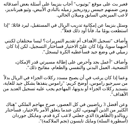
فعبر بث على موقع "يوتيوب" أجاب بنزيما على أسئلة بعض أصدقائه
ومن ضمنهم جيمس رودريجيز زميله بالنادي الأبيض، وثيو هيرنانديز،
لاعب الميرنجي السابق وميلان الحالي.
وسئل بنزيما عن إمكانية تدريب الريال في المستقبل، ليرد قائلا: "إذا
استطعت يومًا ما، فأنا أود ذلك فعلاً".
وأضاف "تسجيل الأهداف أم تقديم التمريرات؟ ليسا مختلفان لكنني
أحبهما سويا، وإذا كان عليّ الاختيار فسأختار التسجيل، لكن إذا كان
زميلي في وضع جيد فسأعطيه الكرة ليسجل".
وأضاف "أعمل بجد وأحرص على إطالة مسيرتي قدر الإمكان،
التضحية، العمل البدني والنفسي والطعام، مفاتيح ذلك".
وعما إذا كان يرغب في أن يصبح مسدد ركلات الجزاء في الريال بدلاً
من سيرجيو راموس، أوضح كريم: "راموس ينفذها بشكل جيد للغاية،
بتسديد ركلات الجزاء أو بدونها، المهاجم يجب عليه تسجيل العديد من
الأهداف".
وعن أفضل 3 رياضيين في كل العصور، صرح مهاجم الملكي "هناك
الكثير من الذين ألهموني، لكن عندما يتعلق الأمر بالاختيار، فسأختار
رونالدو (الظاهرة) الذي جعلني لاعب كرة قدم، ومايكل جوردان
(أسطورة السلة) ومايك تايسون (نجم الملاكمة)".