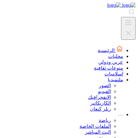
الرئيسية
محليات
عربي ودولي
منوعات ثقافية
اسلاميات
ملتميديا
الصور
الفيديو
الانفجرافيك
الكاريكاتير
ريلز كنعان
رياضة
الملفات الخاصة
البث المباشر
من نحن