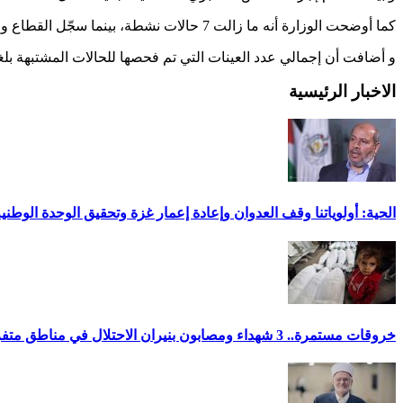
كما أوضحت الوزارة أنه ما زالت 7 حالات نشطة، بينما سجّل القطاع وفاة وحيدة لمسنة.
و أضافت أن إجمالي عدد العينات التي تم فحصها للحالات المشتبهة بلغت 14,035 عينة منها 13,957عينة سلبية و78عينة إيج
الاخبار الرئيسية
الحية: أولوياتنا وقف العدوان وإعادة إعمار غزة وتحقيق الوحدة الوطني
خروقات مستمرة.. 3 شهداء ومصابون بنيران الاحتلال في مناطق متفرقة بالقطاع