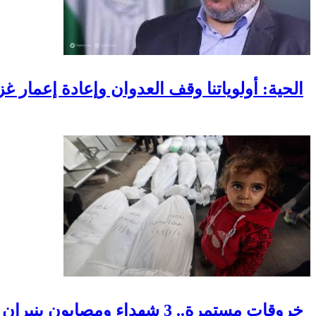
الحية: أولوياتنا وقف العدوان وإعادة إعمار غ
خروقات مستمرة.. 3 شهداء ومصابون بنيران الاحتلال في مناطق متفرقة بالقطاع