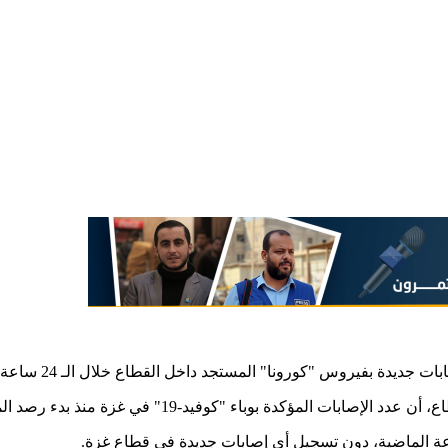
ة بفيروس "كورونا" المستجد داخل القطاع خلال الـ 24 ساعة الماضية.
"كوفيد-19" في غزة منذ بدء رصد المرض 78 حالة تعافى منها 70.