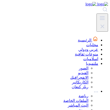
الرئيسية
محليات
عربي ودولي
منوعات ثقافية
اسلاميات
ملتميديا
الصور
الفيديو
الانفجرافيك
الكاريكاتير
ريلز كنعان
رياضة
الملفات الخاصة
البث المباشر
من نحن