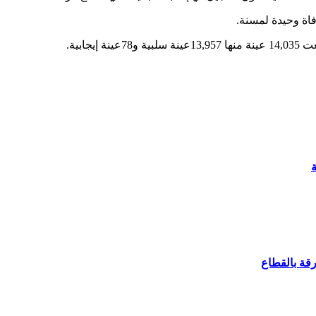
ابية.
ة