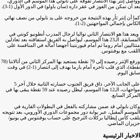
وواصل إنتر بهذا الانتصار تفوقه على نابولي هذا الموسم في الدوري،
بعد أن تمكن من الفوز في عقر داره (سان باولو) في الدور الأول (1-3).
كما أن إنتر ثأر بهذه النتيجة من خروجه على يد نابولي من نصف نهائي
الكأس بإجمالي المواجهتين (2-1).
ويعد هذا هو الانتصار الثاني تواليا لرجال المدرب أنطونيو كونتي في
المسابقة، الـ23 هذا الموسم، ليواصل به الفريق استفاقته بعد تعادلين
متتاليين أمام روما ثم أمام فيورنتينا أجهضا آماله في المنافسة على
اللقب مع يوفنتوس.
ورفع الإنتر رصيده إلى 79 نقطة يستعيد بها المركز الثاني من أتالانتا (78
نقطة)، الذي قلب تأخره أمام بارما بهدف إلى انتصار (1-2) في وقت
سابق اليوم.
على الجانب الآخر، ذاق فريق الجنوب خسارته الثانية خلال آخر 5
مواجهات، الـ12 هذا الموسم، ليظل رصيده عند 59 نقطة يبقى بها في
المركز السابع.
وكان نابولي قد ضمن مشاركته بالفعل في البطولات القارية في
الموسم المقبل، عبر بوابة دور مجموعات الدوري الأوروبي، بعد تتويجه
بلقب كأس إيطاليا بركلات الترجيح على حساب يوفنتوس في يونيو/
حزيران الماضي.
الاخبار الرئيسية