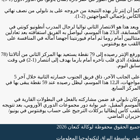
كما أن إنتر ثأر بهذه النتيجة من خروجه على يد نابولي من نصف نهائي
الكأس بإجمالي المواجهتين (2-1).
ويعد هذا هو الانتصار الثاني تواليا لرجال المدرب أنطونيو كونتي في
المسابقة، الـ23 هذا الموسم، ليواصل به الفريق استفاقته بعد تعادلين
متتاليين أمام روما ثم أمام فيورنتينا أجهضا آماله في المنافسة على
اللقب مع يوفنتوس.
ورفع الإنتر رصيده إلى 79 نقطة يستعيد بها المركز الثاني من أتالانتا (78
نقطة)، الذي قلب تأخره أمام بارما بهدف إلى انتصار (1-2) في وقت
سابق اليوم.
على الجانب الآخر، ذاق فريق الجنوب خسارته الثانية خلال آخر 5
مواجهات، الـ12 هذا الموسم، ليظل رصيده عند 59 نقطة يبقى بها في
المركز السابع.
وكان نابولي قد ضمن مشاركته بالفعل في البطولات القارية في
الموسم المقبل، عبر بوابة دور مجموعات الدوري الأوروبي، بعد تتويجه
بلقب كأس إيطاليا بركلات الترجيح على حساب يوفنتوس في يونيو/
حزيران الماضي.
جميع الحقوق محفوظة لوكالة كنعان 2026
طور بواسطة البراق لتكنولوجيا المعلومات