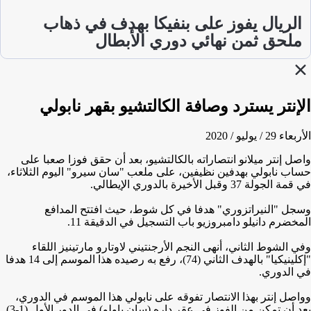
الريال يفوز على بنفيكا بهدف في ذهاب
ملحق ثمن نهائي دوري الأبطال
الإنتر يسترد وصافة الكالتشيو بقهر نابولي
الأربعاء 29 / يوليو / 2020
واصل إنتر ميلانو انتصاراته بالكالتشيو، بعد أن حقق فوزا صعبا على
حساب نابولي بهدفين نظيفين، على ملعب "سان سيرو" اليوم الثلاثاء،
في قمة الجولة 37 وقبل الأخيرة بالدوري الإيطالي.
وسجل "النيراتزوري" هدفا في كل شوط، حيث افتتح المدافع
المخضرم دانيلو دامبروزيو باب التسجيل في الدقيقة 11.
وفي الشوط الثاني، أنهى النجم الأرجنتيني لاوتارو مارتينيز اللقاء
"إكلينيكيا" بالهدف الثاني (74)، رفع به رصيده هذا الموسم إلى 14 هدفا
في الدوري.
وواصل إنتر بهذا الانتصار تفوقه على نابولي هذا الموسم في الدوري،
بعد أن تمكن من الفوز في عقر داره (سان باولو) في الدور الأول (1-3).