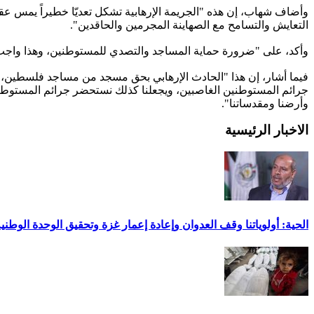
وأضاف شهاب، إن هذه "الجريمة الإرهابية تشكل تعديّا خطيراً يمس عقي
التعايش والتسامح مع الصهاينة المجرمين والحاقدين".
وأكد، على "ضرورة حماية المساجد والتصدي للمستوطنين، وهذا واجب 
فيما أشار، إن هذا "الحادث الإرهابي بحق مسجد من مساجد فلسطين، يذك
جرائم المستوطنين الغاصبين، ويجعلنا كذلك نستحضر جرائم المستوطني
وأرضنا ومقدساتنا".
الاخبار الرئيسية
الحية: أولوياتنا وقف العدوان وإعادة إعمار غزة وتحقيق الوحدة الوطني