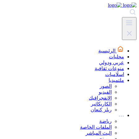
الرئيسية
محليات
عربي ودولي
منوعات ثقافية
اسلاميات
ملتميديا
الصور
الفيديو
الانفجرافيك
الكاريكاتير
ريلز كنعان
رياضة
الملفات الخاصة
البث المباشر
من نحن