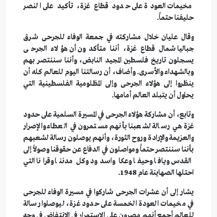
مخيمات العودة على حدود قطاع غزة، تأكيد على النصر
حليفنا حتماً.
وقال عليان خلال مشاركته في جمعة الوفاء للجرحى شرق
جباليا شمال قطاع غزة، أننا متأكدون أن هؤلاء الجرحى
يسجلون تاريخ فلسطين المجيد النابض، وأننا سننتصر بهم
وبالشهداء والأسرى. وأضاف، أن رسالتنا اليوم للعالم كله أن
ينظروا إلى هؤلاء الجرحى وإلى المظلومية الفلسطينية التي
يحاول أن يتبلد العالم أمامها.
وتابع، أن مشاركة هؤلاء الجرحى في المسيرة السلمية على حدود
غزة هي رسالة لشعبنا بأنهم مستمرون في العطاء والإصرار
والعزيمة والإرادة وروح الثورة، وأنهم يوصلون رسالة لشعبهم
بأننا سننتصر حتماً ومواصلون في الدفاع عن حقوقنا وصولاً إلى
القدس ويافا وحيفا وعكا واسدود وكل مدننا وقرانا التي
احتلها الصهاينة عام 1948.
يشار إلى أن عشرات الجرحى شاركوا في مسيرة الوفاء للجرحى
في مخيمات العودة الخمسة على حدود غزة، ليوصلوا رسالة
للعالم أجمع أنهم مصرون على الاستمرار في الانتفاض في وجه