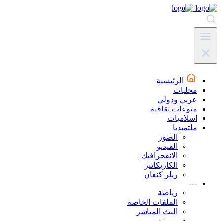
الرئيسية
محليات
عربي ودولي
منوعات ثقافية
اسلاميات
ملتميديا
الصور
الفيديو
الانفجرافيك
الكاريكاتير
ريلز كنعان
رياضة
الملفات الخاصة
البث المباشر
من نحن